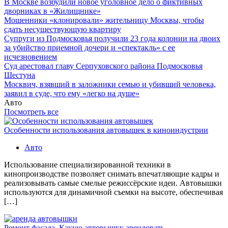
В Москве возбудили новое уголовное дело о фиктивных
дворниках в «Жилищнике»
Мошенники «клонировали» жительницу Москвы, чтобы
сдать несуществующую квартиру
Супруги из Подмосковья получили 23 года колонии на двоих
за убийство приемной дочери и «спектакль» с ее
исчезновением
Суд арестовал главу Серпуховского района Подмосковья
Шестуна
Москвич, взявший в заложники семью и убивший человека,
заявил в суде, что ему «легко на душе»
Авто
Посмотреть все
Особенности использования автовышек в киноиндустрии
Авто
Использование специализированной техники в
кинопроизводстве позволяет снимать впечатляющие кадры и
реализовывать самые смелые режиссёрские идеи. Автовышки
используются для динамичной съемки на высоте, обеспечивая
[…]
Ремонт фасада. Какую автовышку арендовать —