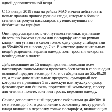
одной дополнительной вещи.
С 15 января 2019 года на рейсах МАУ начали действовать
новые правила провоза ручной клади, которые в больше
степени затронули пассажиров, путешествующих по
безбагажным тарифам.
Они предусматривают, что путешественники, купившие
билеты по low-cost ценам или по тарифу «только ручная
кладь», могут взять в салон только одну сумку с габаритами
до 55х40х20 см и весом до 7 кг. В качестве дополнительных
вещей разрешены верхняя одежда, зонт, трость и лекарства,
необходимые в полете.
Действовавшие до 15 января правила позволяли всем
пассажирам эконом-класса провозить бесплатно в салоне один
основной предмет весом до 7 кг и с габаритами до 55х40х20
см, а также дополнительные предметы, суммарный вес
которых не превышает 5 кг: дамскую или мужскую сумку,
фотоаппарат или бинокль, портативный компьютер, прессу
для чтения в полете, зонт или трость, верхнюю одежду.
Сейчас дополнительный предмет с габаритами до 40х30х10
см и весом до 5 кг в дополнение к основному месту ручной
клади включен в перевозку только по тарифам, включающим