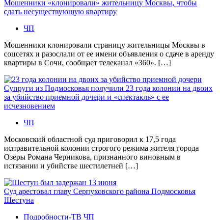
Мошенники «клонировали» жительницу Москвы, чтобы
сдать несуществующую квартиру
ЧП
Мошенники клонировали страницу жительницы Москвы в
соцсетях и разослали от ее имени объявления о сдаче в аренду
квартиры в Сочи, сообщает телеканал «360». […]
Супруги из Подмосковья получили 23 года колонии на двоих
за убийство приемной дочери и «спектакль» с ее
исчезновением
ЧП
Московский областной суд приговорил к 17,5 года
исправительной колонии строгого режима жителя города
Озеры Романа Черникова, признанного виновным в
истязании и убийстве шестилетней […]
Суд арестовал главу Серпуховского района Подмосковья
Шестуна
Подробности-ТВ
ЧП