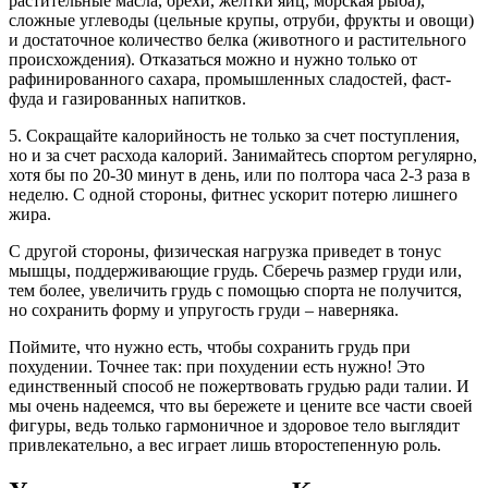
растительные масла, орехи, желтки яиц, морская рыба),
сложные углеводы (цельные крупы, отруби, фрукты и овощи)
и достаточное количество белка (животного и растительного
происхождения). Отказаться можно и нужно только от
рафинированного сахара, промышленных сладостей, фаст-
фуда и газированных напитков.
5. Сокращайте калорийность не только за счет поступления,
но и за счет расхода калорий. Занимайтесь спортом регулярно,
хотя бы по 20-30 минут в день, или по полтора часа 2-3 раза в
неделю. С одной стороны, фитнес ускорит потерю лишнего
жира.
С другой стороны, физическая нагрузка приведет в тонус
мышцы, поддерживающие грудь. Сберечь размер груди или,
тем более, увеличить грудь с помощью спорта не получится,
но сохранить форму и упругость груди – наверняка.
Поймите, что нужно есть, чтобы сохранить грудь при
похудении. Точнее так: при похудении есть нужно! Это
единственный способ не пожертвовать грудью ради талии. И
мы очень надеемся, что вы бережете и цените все части своей
фигуры, ведь только гармоничное и здоровое тело выглядит
привлекательно, а вес играет лишь второстепенную роль.