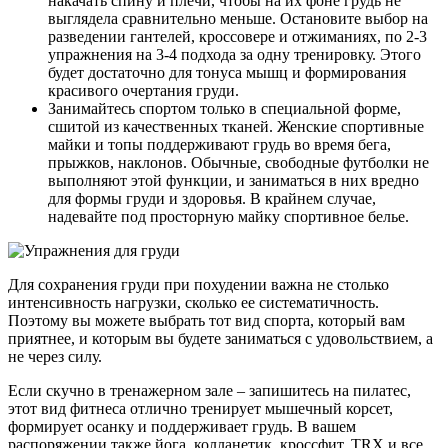
накачать спину и плечи, чтобы на их фоне грудь не
выглядела сравнительно меньше. Остановите выбор на
разведении гантелей, кроссовере и отжиманиях, по 2-3
упражнения на 3-4 подхода за одну тренировку. Этого
будет достаточно для тонуса мышц и формирования
красивого очертания груди.
Занимайтесь спортом только в специальной форме,
сшитой из качественных тканей. Женские спортивные
майки и топы поддерживают грудь во время бега,
прыжков, наклонов. Обычные, свободные футболки не
выполняют этой функции, и заниматься в них вредно
для формы груди и здоровья. В крайнем случае,
надевайте под просторную майку спортивное белье.
Для сохранения груди при похудении важна не столько
интенсивность нагрузки, сколько ее систематичность.
Поэтому вы можете выбрать тот вид спорта, который вам
приятнее, и которым вы будете заниматься с удовольствием, а
не через силу.
Если скучно в тренажерном зале – запишитесь на пилатес,
этот вид фитнеса отлично тренирует мышечный корсет,
формирует осанку и поддерживает грудь. В вашем
распоряжении также йога, колланетик, кроссфит, TRX и все