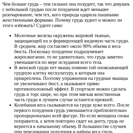
Чем больше грудь – тем сильнее она похудеет, так что девушек
с небольшой грудью после похудения ждет меньшее
разочарование, чем тех, кого природа одарила пышными
женственными формами. Почему грудь худеет и можно ли
этого избежать? Судите сами:
Молочные железы окружены жировой тканью,
защищающей их и формирующей видимую часть груди.
В среднем, жир составляет около 90% объема и веса
бюста. Поскольку похудение подразумевает
жиросжигание, то не удивительно, что грудь заметно
уменьшается по мере исхудания всего тела.
В женской груди нет мышц помимо той опоясывающей
грудную клетку мускулатуру, к которым она
прикреплена. Поэтому упражнения на грудные мышцы
не увеличивают бюст, а оказывают прямо
противоположный эффект. В спортзале можно сделать
грудь и торс шире, но при этом мягкая женственная
часть груди в лучшем случае останется прежней.
Колебания веса сказываются на груди хуже всего. После
первого похудения грудь уменьшается приблизительно
пропорционально всей фигуре. Но если женщина снова
поправится, а затем повторно сядет на диету, грудь не
вернется к начальному объему. В большинстве случаев
при чередовании похудения и набора веса грудь