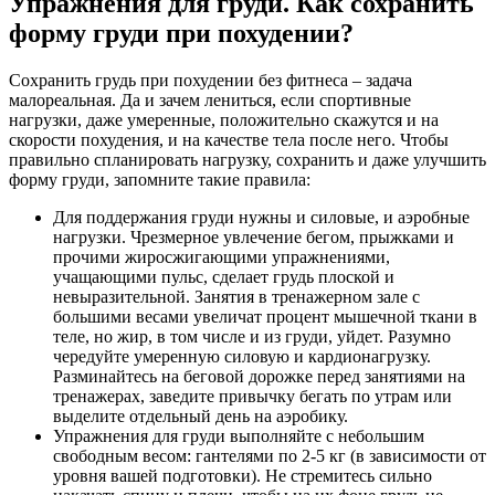
Упражнения для груди. Как сохранить
форму груди при похудении?
Сохранить грудь при похудении без фитнеса – задача
малореальная. Да и зачем лениться, если спортивные
нагрузки, даже умеренные, положительно скажутся и на
скорости похудения, и на качестве тела после него. Чтобы
правильно спланировать нагрузку, сохранить и даже улучшить
форму груди, запомните такие правила:
Для поддержания груди нужны и силовые, и аэробные
нагрузки. Чрезмерное увлечение бегом, прыжками и
прочими жиросжигающими упражнениями,
учащающими пульс, сделает грудь плоской и
невыразительной. Занятия в тренажерном зале с
большими весами увеличат процент мышечной ткани в
теле, но жир, в том числе и из груди, уйдет. Разумно
чередуйте умеренную силовую и кардионагрузку.
Разминайтесь на беговой дорожке перед занятиями на
тренажерах, заведите привычку бегать по утрам или
выделите отдельный день на аэробику.
Упражнения для груди выполняйте с небольшим
свободным весом: гантелями по 2-5 кг (в зависимости от
уровня вашей подготовки). Не стремитесь сильно