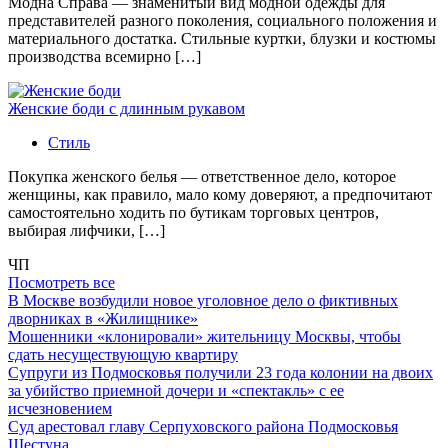
Модна Справа — знаменитый вид модной одежды для
представителей разного поколения, социального положения и
материального достатка. Стильные куртки, блузки и костюмы
производства всемирно […]
Женские боди с длинным рукавом
Стиль
Покупка женского белья — ответственное дело, которое
женщины, как правило, мало кому доверяют, а предпочитают
самостоятельно ходить по бутикам торговых центров,
выбирая лифчики, […]
ЧП
Посмотреть все
В Москве возбудили новое уголовное дело о фиктивных
дворниках в «Жилищнике»
Мошенники «клонировали» жительницу Москвы, чтобы
сдать несуществующую квартиру
Супруги из Подмосковья получили 23 года колонии на двоих
за убийство приемной дочери и «спектакль» с ее
исчезновением
Суд арестовал главу Серпуховского района Подмосковья
Шестуна