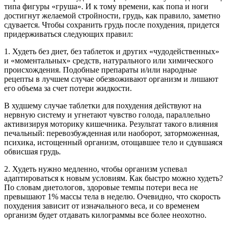
типа фигуры «груша». И к тому времени, как попа и ноги
достигнут желаемой стройности, грудь, как правило, заметно
сдувается. Чтобы сохранить грудь после похудения, придется
придерживаться следующих правил:
1. Худеть без диет, без таблеток и других «чудодейственных»
и «моментальных» средств, натурального или химического
происхождения. Подобные препараты и/или народные
рецепты в лучшем случае обезвоживают организм и лишают
его объема за счет потери жидкости.
В худшему случае таблетки для похудения действуют на
нервную систему и угнетают чувство голода, параллельно
активизируя моторику кишечника. Результат такого влияния
печальный: перевозбужденная или наоборот, заторможенная,
психика, истощенный организм, отощавшее тело и сдувшаяся
обвисшая грудь.
2. Худеть нужно медленно, чтобы организм успевал
адаптироваться к новым условиям. Как быстро можно худеть?
По словам диетологов, здоровые темпы потери веса не
превышают 1% массы тела в неделю. Очевидно, что скорость
похудения зависит от изначального веса, и со временем
организм будет отдавать килограммы все более неохотно.