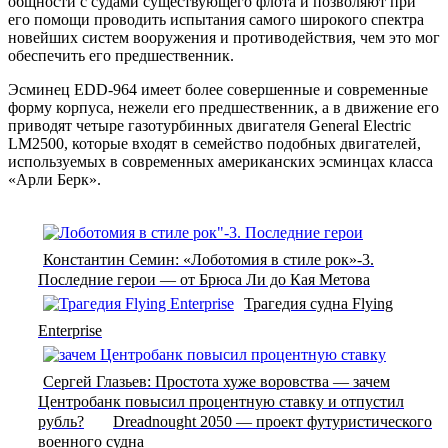
общности с судами существующего флота и позволяют при
его помощи проводить испытания самого широкого спектра
новейших систем вооружения и противодействия, чем это мог
обеспечить его предшественник.
Эсминец EDD-964 имеет более совершенные и современные
форму корпуса, нежели его предшественник, а в движение его
приводят четыре газотурбинных двигателя General Electric
LM2500, которые входят в семейство подобных двигателей,
используемых в современных американских эсминцах класса
«Арли Берк».
Константин Семин: «Лоботомия в стиле рок»-3.
Последние герои — от Брюса Ли до Кая Метова
Трагедия судна Flying
Enterprise
Сергей Глазьев: Простота хуже воровства — зачем
Центробанк повысил процентную ставку и отпустил
рубль?
Dreadnought 2050 — проект футуристического
военного судна