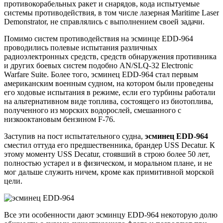
противокорабельных ракет и снарядов, кода испытуемые
системы противодействия, в том числе лазерная Maritime Laser
Demonstrator, не справлялись с выполнением своей задачи.
Помимо систем противодействия на эсминце EDD-964
проводились полевые испытания различных
радиоэлектронных средств, средств обнаружения противника
и других боевых систем подобно AN/SLQ-32 Electronic
Warfare Suite. Более того, эсминец EDD-964 стал первым
американским военным судном, на котором были проведены
его ходовые испытания в режиме, если его турбины работали
на альтернативном виде топлива, состоящего из биотоплива,
полученного из морских водорослей, смешанного с
низкооктановым бензином F-76.
Заступив на пост испытательного судна,
эсминец EDD-964
сместил оттуда его предшественника, брандер USS Decatur. К
этому моменту USS Decatur, стоявший в строю более 50 лет,
полностью устарел и в физическом, и моральном плане, и не
мог дальше служить ничем, кроме как примитивной морской
цели.
Все эти особенности дают эсминцу EDD-964 некоторую долю