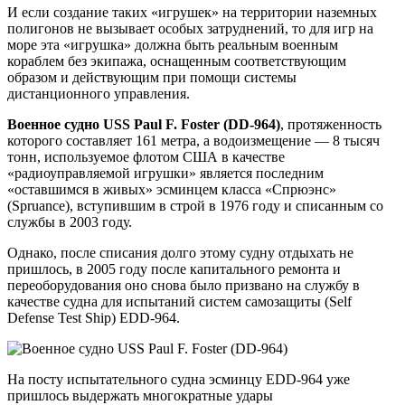
И если создание таких «игрушек» на территории наземных
полигонов не вызывает особых затруднений, то для игр на
море эта «игрушка» должна быть реальным военным
кораблем без экипажа, оснащенным соответствующим
образом и действующим при помощи системы
дистанционного управления.
Военное судно USS Paul F. Foster (DD-964)
, протяженность
которого составляет 161 метра, а водоизмещение — 8 тысяч
тонн, используемое флотом США в качестве
«радиоуправляемой игрушки» является последним
«оставшимся в живых» эсминцем класса «Спрюэнс»
(Spruance), вступившим в строй в 1976 году и списанным со
службы в 2003 году.
Однако, после списания долго этому судну отдыхать не
пришлось, в 2005 году после капитального ремонта и
переоборудования оно снова было призвано на службу в
качестве судна для испытаний систем самозащиты (Self
Defense Test Ship) EDD-964.
На посту испытательного судна эсминцу EDD-964 уже
пришлось выдержать многократные удары