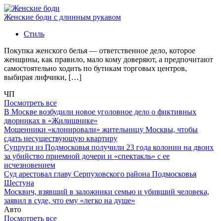
Женские боди с длинным рукавом
Стиль
Покупка женского белья — ответственное дело, которое
женщины, как правило, мало кому доверяют, а предпочитают
самостоятельно ходить по бутикам торговых центров,
выбирая лифчики, […]
ЧП
Посмотреть все
В Москве возбудили новое уголовное дело о фиктивных
дворниках в «Жилищнике»
Мошенники «клонировали» жительницу Москвы, чтобы
сдать несуществующую квартиру
Супруги из Подмосковья получили 23 года колонии на двоих
за убийство приемной дочери и «спектакль» с ее
исчезновением
Суд арестовал главу Серпуховского района Подмосковья
Шестуна
Москвич, взявший в заложники семью и убивший человека,
заявил в суде, что ему «легко на душе»
Авто
Посмотреть все