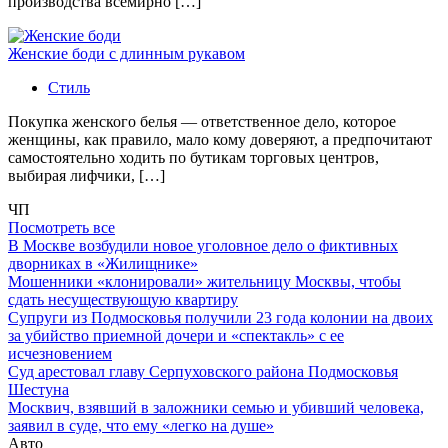
производства всемирно […]
Женские боди с длинным рукавом
Стиль
Покупка женского белья — ответственное дело, которое
женщины, как правило, мало кому доверяют, а предпочитают
самостоятельно ходить по бутикам торговых центров,
выбирая лифчики, […]
ЧП
Посмотреть все
В Москве возбудили новое уголовное дело о фиктивных
дворниках в «Жилищнике»
Мошенники «клонировали» жительницу Москвы, чтобы
сдать несуществующую квартиру
Супруги из Подмосковья получили 23 года колонии на двоих
за убийство приемной дочери и «спектакль» с ее
исчезновением
Суд арестовал главу Серпуховского района Подмосковья
Шестуна
Москвич, взявший в заложники семью и убивший человека,
заявил в суде, что ему «легко на душе»
Авто