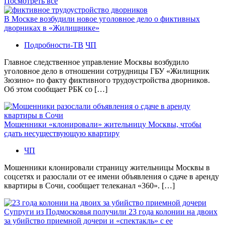
Посмотреть все
В Москве возбудили новое уголовное дело о фиктивных
дворниках в «Жилищнике»
Подробности-ТВ
ЧП
Главное следственное управление Москвы возбудило
уголовное дело в отношении сотрудницы ГБУ «Жилищник
Зюзино» по факту фиктивного трудоустройства дворников.
Об этом сообщает РБК со […]
Мошенники «клонировали» жительницу Москвы, чтобы
сдать несуществующую квартиру
ЧП
Мошенники клонировали страницу жительницы Москвы в
соцсетях и разослали от ее имени объявления о сдаче в аренду
квартиры в Сочи, сообщает телеканал «360». […]
Супруги из Подмосковья получили 23 года колонии на двоих
за убийство приемной дочери и «спектакль» с ее