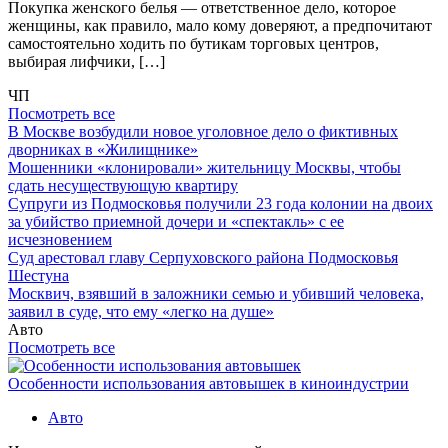
Покупка женского белья — ответственное дело, которое
женщины, как правило, мало кому доверяют, а предпочитают
самостоятельно ходить по бутикам торговых центров,
выбирая лифчики, […]
ЧП
Посмотреть все
В Москве возбудили новое уголовное дело о фиктивных
дворниках в «Жилищнике»
Мошенники «клонировали» жительницу Москвы, чтобы
сдать несуществующую квартиру
Супруги из Подмосковья получили 23 года колонии на двоих
за убийство приемной дочери и «спектакль» с ее
исчезновением
Суд арестовал главу Серпуховского района Подмосковья
Шестуна
Москвич, взявший в заложники семью и убивший человека,
заявил в суде, что ему «легко на душе»
Авто
Посмотреть все
Особенности использования автовышек в киноиндустрии
Авто