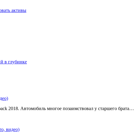
овать активы
ий в глубинке
део)
back 2018. Автомобиль многое позаимствовал у старшего брата…
о, видео)