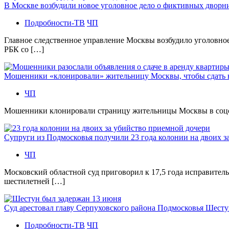
В Москве возбудили новое уголовное дело о фиктивных двор
Подробности-ТВ
ЧП
Главное следственное управление Москвы возбудило уголовно
РБК со […]
Мошенники «клонировали» жительницу Москвы, чтобы сдать
ЧП
Мошенники клонировали страницу жительницы Москвы в соцсетя
Супруги из Подмосковья получили 23 года колонии на двоих з
ЧП
Московский областной суд приговорил к 17,5 года исправител
шестилетней […]
Суд арестовал главу Серпуховского района Подмосковья Шесту
Подробности-ТВ
ЧП