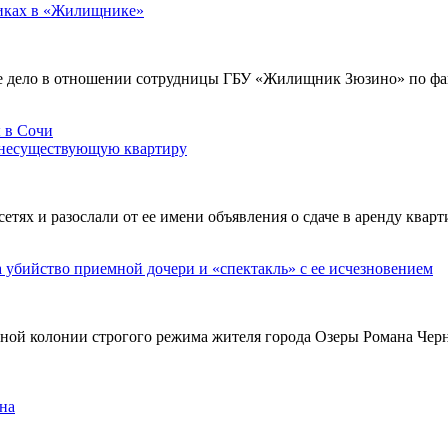
никах в «Жилищнике»
е дело в отношении сотрудницы ГБУ «Жилищник Зюзино» по фак
 несуществующую квартиру
х и разослали от ее имени объявления о сдаче в аренду кварти
а убийство приемной дочери и «спектакль» с ее исчезновением
ьной колонии строгого режима жителя города Озеры Романа Чер
на