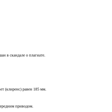
ан в скандале о плагиате.
т (клиренс) равен 185 мм.
передним приводом.