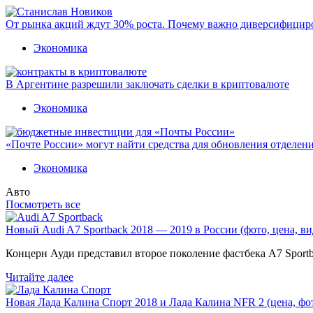
От рынка акций ждут 30% роста. Почему важно диверсифицир
Экономика
В Аргентине разрешили заключать сделки в криптовалюте
Экономика
«Почте России» могут найти средства для обновления отделен
Экономика
Авто
Посмотреть все
Новый Audi A7 Sportback 2018 — 2019 в России (фото, цена, ви
Концерн Ауди представил второе поколение фастбека A7 Sport
Читайте далее
Новая Лада Калина Спорт 2018 и Лада Калина NFR 2 (цена, фот