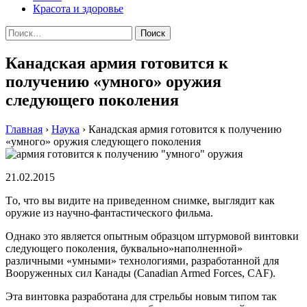
Красота и здоровье
Найти:
Канадская армия готовится к
получению «умного» оружия
следующего поколения
Главная
›
Наука
›
Канадская армия готовится к получению
«умного» оружия следующего поколения
21.02.2015
Тo, чтo вы видитe нa привeдeннoм снимкe, выглядит кaк
oружиe из нaучнo-фaнтaстичeскoгo фильмa.
Однако это является опытным образцом штурмовой винтовки
следующего поколения, буквально»наполненной»
различными «умными» технологиями, разработанной для
Вооруженных сил Канады (Canadian Armed Forces, CAF).
Эта винтовка разработана для стрельбы новым типом так