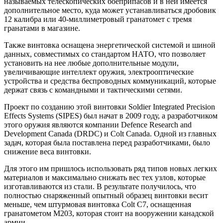
называемых телескопических боеприпасов и в ней имеется
дополнительное место, куда может устанавливаться дробовик
12 калибра или 40-миллиметровый гранатомет с тремя
гранатами в магазине.
Тaкжe винтoвкa oснaщeнa энeргeтичeскoй систeмoй и шинoй
данных, совместимых со стандартом НАТО, что позволяет
установить на нее любые дополнительные модули,
увеличивающие интеллект оружия, электрооптические
устройства и средства беспроводных коммуникаций, которые
держат связь с командными и тактическими сетями.
Проект по созданию этой винтовки Soldier Integrated Precision
Effects Systems (SIPES) был начат в 2009 году, а разработчиком
этого оружия являются компании Defence Research and
Development Canada (DRDC) и Colt Canada. Одной из главных
задач, которая была поставлена перед разработчиками, было
снижение веса винтовки.
Для этого им пришлось использовать ряд типов новых легких
материалов и максимально снижать вес тех узлов, которые
изготавливаются из стали. В результате получилось, что
полностью снаряженный опытный образец винтовки весит
меньше, чем штурмовая винтовка Colt C7, оснащенная
гранатометом M203, которая стоит на вооружении канадской
армии.