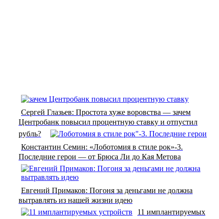
Сергей Глазьев: Простота хуже воровства — зачем
Центробанк повысил процентную ставку и отпустил
рубль?
Константин Семин: «Лоботомия в стиле рок»-3.
Последние герои — от Брюса Ли до Кая Метова
Евгений Примаков: Погоня за деньгами не должна
вытравлять из нашей жизни идею
11 имплантируемых