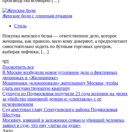
производства всемирно […]
Женские боди с длинным рукавом
Стиль
Покупка женского белья — ответственное дело, которое
женщины, как правило, мало кому доверяют, а предпочитают
самостоятельно ходить по бутикам торговых центров,
выбирая лифчики, […]
ЧП
Посмотреть все
В Москве возбудили новое уголовное дело о фиктивных
дворниках в «Жилищнике»
Мошенники «клонировали» жительницу Москвы, чтобы
сдать несуществующую квартиру
Супруги из Подмосковья получили 23 года колонии на двоих
за убийство приемной дочери и «спектакль» с ее
исчезновением
Суд арестовал главу Серпуховского района Подмосковья
Шестуна
Москвич, взявший в заложники семью и убивший человека,
заявил в суде, что ему «легко на душе»
Авто