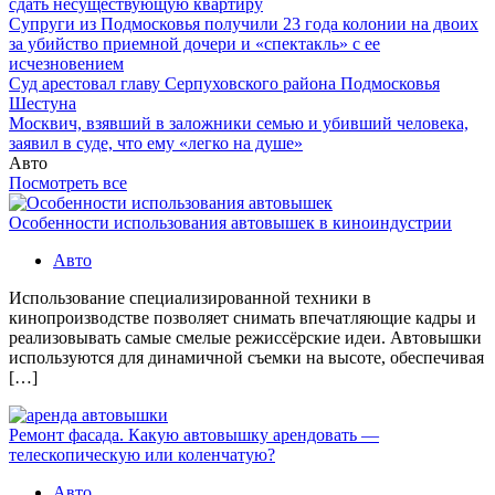
сдать несуществующую квартиру
Супруги из Подмосковья получили 23 года колонии на двоих
за убийство приемной дочери и «спектакль» с ее
исчезновением
Суд арестовал главу Серпуховского района Подмосковья
Шестуна
Москвич, взявший в заложники семью и убивший человека,
заявил в суде, что ему «легко на душе»
Авто
Посмотреть все
Особенности использования автовышек в киноиндустрии
Авто
Использование специализированной техники в
кинопроизводстве позволяет снимать впечатляющие кадры и
реализовывать самые смелые режиссёрские идеи. Автовышки
используются для динамичной съемки на высоте, обеспечивая
[…]
Ремонт фасада. Какую автовышку арендовать —
телескопическую или коленчатую?
Авто