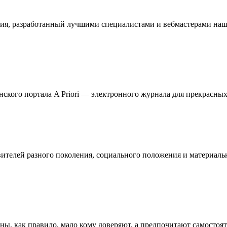
ия, разработанный лучшими специалистами и вебмастерами наше
кого портала A Priori — электронного журнала для прекрасных 
телей разного поколения, социального положения и материальн
ны, как правило, мало кому доверяют, а предпочитают самостоя