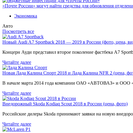
«Почте России» могут найти средства для обновления отделен
Экономика
Авто
Посмотреть все
Новый Audi A7 Sportback 2018 — 2019 в России (фото, цена, ви
Концерн Ауди представил второе поколение фастбека A7 Sport
Читайте далее
Новая Лада Калина Спорт 2018 и Лада Калина NFR 2 (цена, фот
В начале марта 2014 года компании ОАО «АВТОВАЗ» и ООО
Читайте далее
Внедорожный Skoda Kodiaq Scout 2018 в России (цена, фото)
Российские дилеры Skoda принимают заявки на новую внедоро
Читайте далее