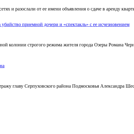
х и разослали от ее имени объявления о сдаче в аренду кварти
а убийство приемной дочери и «спектакль» с ее исчезновением
ьной колонии строгого режима жителя города Озеры Романа Чер
на
тражу главу Серпуховского района Подмосковья Александра Ше