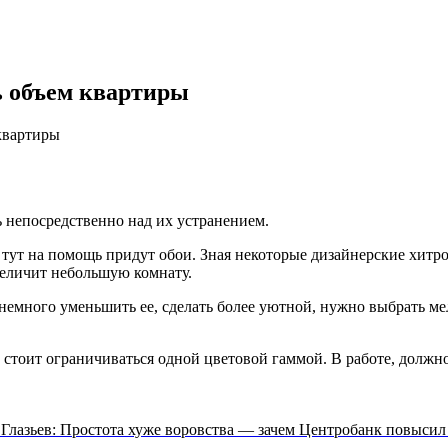
ь объем квартиры
квартиры
ь непосредственно над их устранением.
 тут на помощь придут обои. Зная некоторые дизайнерские хитро
величит небольшую комнату.
 немного уменьшить ее, сделать более уютной, нужно выбрать м
 стоит ограничиваться одной цветовой гаммой. В работе, должно
 Глазьев: Простота хуже воровства — зачем Центробанк повысил