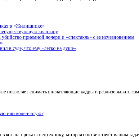
никах в «Жилищнике»
 несуществующую квартиру
а убийство приемной дочери и «спектакль» с ее исчезновением
на
ил в суде, что ему «легко на душе»
ве позволяет снимать впечатляющие кадры и реализовывать са
кую или коленчатую?
взять на прокат спецтехнику, которая соответствует вашим задач