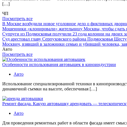
[…]
ЧП
Посмотреть все
В Москве возбудили новое уголовное дело о фиктивных двор
Мошенники «клонировали» жительницу Москвы, чтобы сдать
Супруги из Подмосковья получили 23 года колонии на двоих з
Суд арестовал главу Серпуховского района Подмосковья Шесту
Москвич, взявший в заложники семью и убивший человека, заяв
Авто
Посмотреть все
Особенности использования автовышек в киноиндустрии
Авто
Использование специализированной техники в кинопроизводст
динамичной съемки на высоте, обеспечивая […]
Ремонт фасада. Какую автовышку арендовать — телескопичес
Авто
Для проведения ремонтных работ в области фасада имеет смысл 