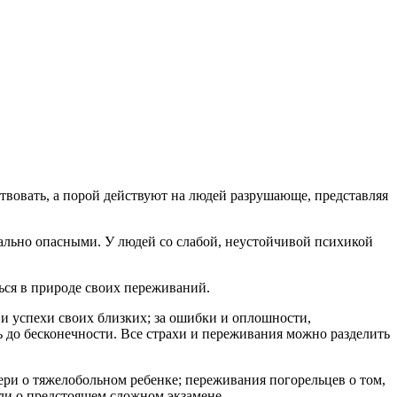
вовать, а порой действуют на людей разрушающе, представляя
иально опасными. У людей со слабой, неустойчивой психикой
ться в природе своих переживаний.
 и успехи своих близких; за ошибки и оплошности,
 до бесконечности. Все страхи и переживания можно разделить
ери о тяжелобольном ребенке; переживания погорельцев о том,
сли о предстоящем сложном экзамене.