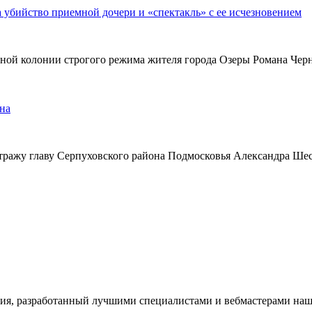
а убийство приемной дочери и «спектакль» с ее исчезновением
ьной колонии строгого режима жителя города Озеры Романа Чер
на
тражу главу Серпуховского района Подмосковья Александра Ше
ия, разработанный лучшими специалистами и вебмастерами наше