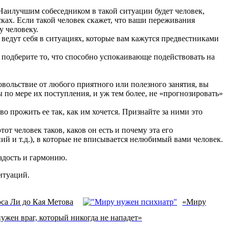
 Наилучшим собеседником в такой ситуации будет человек,
ках. Если такой человек скажет, что ваши переживания
у человеку.
ведут себя в ситуациях, которые вам кажутся предвестниками
подберите то, что способно успокаивающе подействовать на
вольствие от любого приятного или полезного занятия, вы
 по мере их поступления, и уж тем более, не «прогнозировать»
во прожить ее так, как им хочется. Признайте за ними это
от человек таков, каков он есть и почему эта его
ний и т.д.), в которые не вписывается нелюбимый вами человек.
адость и гармонию.
итуаций.
са Ли до Кая Метова
«Миру
нужен враг, который никогда не нападет»