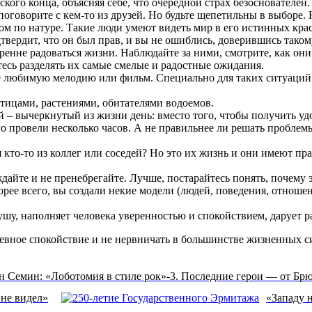
кого конца, объясняя себе, что очередной страх безоснователен.
поговорите с кем-то из друзей. Но будьте щепетильны в выборе.
ом по натуре. Такие люди умеют видеть мир в его истинных крас
твердит, что он был прав, и вы не ошиблись, доверившись таком
нне радоваться жизни. Наблюдайте за ними, смотрите, как они 
тесь разделять их самые смелые и радостные ожидания.
те любимую мелодию или фильм. Специально для таких ситуаций 
птицами, растениями, обитателями водоемов.
– вычеркнутый из жизни день: вместо того, чтобы получить удо
 провели несколько часов. А не правильнее ли решать проблемы
 кто-то из коллег или соседей? Но это их жизнь и они имеют пра
дайте и не пренебрегайте. Лучше, постарайтесь понять, почему эт
орее всего, вы создали некие модели (людей, поведения, отноше
ушу, наполняет человека уверенностью и спокойствием, дарует р
шевное спокойствие и не нервничать в большинстве жизненных с
н Семин: «Лоботомия в стиле рок»-3. Последние герои — от Брю
 не видел»
«Западу 