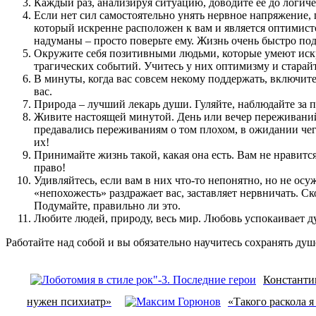
Каждый раз, анализируя ситуацию, доводите ее до логичес
Если нет сил самостоятельно унять нервное напряжение, 
который искренне расположен к вам и является оптимист
надуманы – просто поверьте ему. Жизнь очень быстро под
Окружите себя позитивными людьми, которые умеют искре
трагических событий. Учитесь у них оптимизму и старай
В минуты, когда вас совсем некому поддержать, включи
вас.
Природа – лучший лекарь души. Гуляйте, наблюдайте за 
Живите настоящей минутой. День или вечер переживаний 
предавались переживаниям о том плохом, в ожидании чего
их!
Принимайте жизнь такой, какая она есть. Вам не нравится
право!
Удивляйтесь, если вам в них что-то непонятно, но не осуж
«непохожесть» раздражает вас, заставляет нервничать. Ск
Подумайте, правильно ли это.
Любите людей, природу, весь мир. Любовь успокаивает д
Работайте над собой и вы обязательно научитесь сохранять ду
Константи
нужен психиатр»
«Такого раскола я