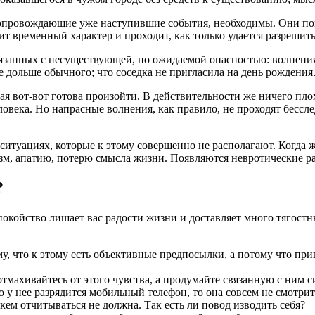
провождающие уже наступившие события, необходимы. Они пом
 временный характер и проходит, как только удается разрешить
язанных с несуществующей, но ожидаемой опасностью: волнения 
те дольше обычного; что соседка не пригласила на день рождени
орая вот-вот готова произойти. В действительности же ничего пл
овека. Но напрасные волнения, как правило, не проходят бессле
х ситуациях, которые к этому совершенно не располагают. Когд
м, апатию, потерю смысла жизни. Появляются невротические ра
?
окойство лишает вас радости жизни и доставляет много тягостны
му, что к этому есть объективные предпосылки, а потому что при
тмахивайтесь от этого чувства, а продумайте связанную с ним с
То у нее разрядится мобильный телефон, то она совсем не смотрит
 кем отчитываться не должна. Так есть ли повод изводить себя?