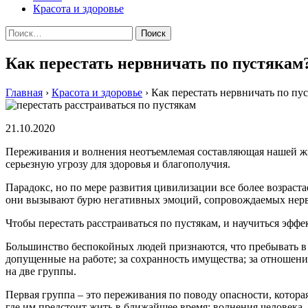
Красота и здоровье
Найти:
Как перестать нервничать по пустякам
Главная
›
Красота и здоровье
›
Как перестать нервничать по пу
21.10.2020
Переживания и волнения неотъемлемая составляющая нашей жи
серьезную угрозу для здоровья и благополучия.
Парадокс, но по мере развития цивилизации все более возраст
они вызывают бурю негативных эмоций, сопровождаемых нерв
Чтобы перестать расстраиваться по пустякам, и научиться эфф
Большинство беспокойных людей признаются, что пребывать в э
допущенные на работе; за сохранность имущества; за отношен
на две группы.
Первая группа – это переживания по поводу опасности, котора
где им предстоит жить в ближайшее время; волнения человека,