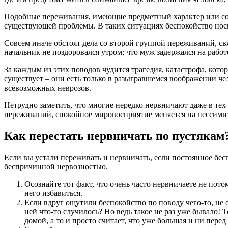
Подобные переживания, имеющие предметный характер или со
существующей проблемы. В таких ситуациях беспокойство носит
Совсем иначе обстоят дела со второй группой переживаний, св
начальник не поздоровался утром; что муж задержался на рабо
За каждым из этих поводов чудится трагедия, катастрофа, кот
существует – они есть только в разыгравшемся воображении чел
всевозможных неврозов.
Нетрудно заметить, что многие нередко нервничают даже в те
переживаний, спокойное мировосприятие меняется на пессимиз
Как перестать нервничать по пустякам
Если вы устали переживать и нервничать, если постоянное бесп
беспричинной нервозностью.
Осознайте тот факт, что очень часто нервничаете не пото
него избавиться.
Если вдруг ощутили беспокойство по поводу чего-то, не о
ней что-то случилось? Но ведь такое не раз уже бывало! 
домой, а то и просто считает, что уже большая и ни перед