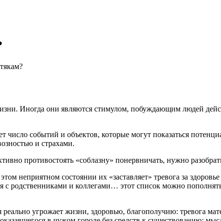
?
стякам?
зни. Иногда они являются стимулом, побуждающим людей дейст
ает число событий и объектов, которые могут показаться потенц
озностью и страхами.
ективно противостоять «соблазну» понервничать, нужно разобра
том неприятном состоянии их «заставляет» тревога за здоровье
ия с родственниками и коллегами… этот список можно пополнять
я реально угрожает жизни, здоровью, благополучию: тревога мат
 оказавшегося в чужом городе без средств к существованию; мы