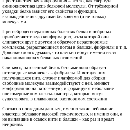
Пространственная конформация – это то, как свёрнута
аминокислотная цепь белковой молекулы. От трёхмерной
укладки белка зависят его свойства и функции,
взаимодействия с другими белковыми (и не только)
молекулами.
При нейродегенеративных болезнях белки в нейронах
приобретают такую конформацию, из-за которой они
слипаются друг с другом и образуют нерастворимые
комплексы, разрастающиеся потом в бляшки, фибриллы и т. д.
Довольно долго думали, что клетки гибнут именно из-за
накапливающихся белковых отложений.
Слипаясь, патогенный белок бета-амилоид образует
нитевидные комплексы – фибриллы. И вот для них
получившаяся нить служит платформой для сборки:
свободные молекулы взаимодействуют с ней, меняют
конформацию на патогенную, и формируют небольшие
олигомерные комплексы-кластеры, которые могут
существовать в плавающем, растворимом состоянии.
Согласно последним данным, именно такие небольшие
кластеры обладают высокой токсичностью, и именно они, а
не выпавшие в осадок нити и бляшки – как раз и вредят
нейронам.