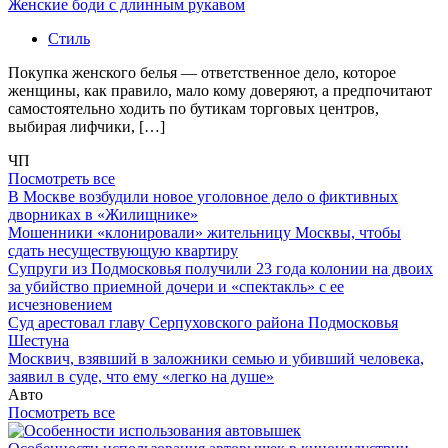
Женские боди с длинным рукавом
Стиль
Покупка женского белья — ответственное дело, которое
женщины, как правило, мало кому доверяют, а предпочитают
самостоятельно ходить по бутикам торговых центров,
выбирая лифчики, […]
ЧП
Посмотреть все
В Москве возбудили новое уголовное дело о фиктивных
дворниках в «Жилищнике»
Мошенники «клонировали» жительницу Москвы, чтобы
сдать несуществующую квартиру
Супруги из Подмосковья получили 23 года колонии на двоих
за убийство приемной дочери и «спектакль» с ее
исчезновением
Суд арестовал главу Серпуховского района Подмосковья
Шестуна
Москвич, взявший в заложники семью и убивший человека,
заявил в суде, что ему «легко на душе»
Авто
Посмотреть все