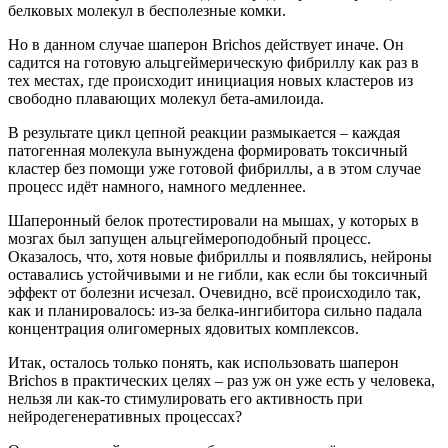
белковых молекул в бесполезные комки.
Но в данном случае шаперон Brichos действует иначе. Он
садится на готовую альцгеймерическую фибриллу как раз в
тех местах, где происходит инициация новых кластеров из
свободно плавающих молекул бета-амилоида.
В результате цикл цепной реакции размыкается – каждая
патогенная молекула вынуждена формировать токсичный
кластер без помощи уже готовой фибриллы, а в этом случае
процесс идёт намного, намного медленнее.
Шаперонный белок протестировали на мышах, у которых в
мозгах был запущен альцгеймероподобный процесс.
Оказалось, что, хотя новые фибриллы и появлялись, нейроны
оставались устойчивыми и не гибли, как если бы токсичный
эффект от болезни исчезал. Очевидно, всё происходило так,
как и планировалось: из-за белка-ингибитора сильно падала
концентрация олигомерных ядовитых комплексов.
Итак, осталось только понять, как использовать шаперон
Brichos в практических целях – раз уж он уже есть у человека,
нельзя ли как-то стимулировать его активность при
нейродегенеративных процессах?