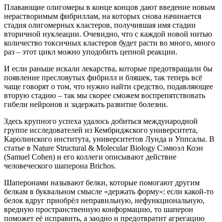
Плавающие олигомеры в конце концов дают введение новым
нерастворимым фибриллам, на которых снова начинается
стадия олигомерных кластеров, получившая имя стадии
вторичной нуклеации. Очевидно, что с каждой новой нитью
количество токсичных кластеров будет расти во много, много
раз – этот цикл можно уподобить цепной реакции.
И если раньше искали лекарства, которые предотвращали бы
появление пресловутых фибрилл и бляшек, так теперь всё
чаще говорят о том, что нужно найти средство, подавляющее
вторую стадию – так мы скорее сможем воспрепятствовать
гибели нейронов и задержать развитие болезни.
Здесь крупного успеха удалось добиться международной
группе исследователей из Кембриджского университета,
Каролинского института, университетов Лунда и Уппсалы. В
статье в Nature Structural & Molecular Biology Сэмюэл Коэн
(Samuel Cohen) и его коллеги описывают действие
человеческого шаперона Brichos.
Шаперонами называют белки, которые помогают другим
белкам в буквальном смысле «держать форму»: если какой-то
белок вдруг приобрёл неправильную, нефункциональную,
вредную пространственную конформацию, то шаперон
поможет её исправить, а заодно и предотвратит агрегацию