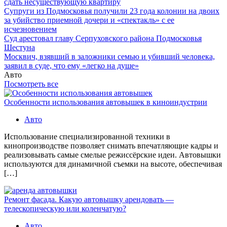
сдать несуществующую квартиру
Супруги из Подмосковья получили 23 года колонии на двоих
за убийство приемной дочери и «спектакль» с ее
исчезновением
Суд арестовал главу Серпуховского района Подмосковья
Шестуна
Москвич, взявший в заложники семью и убивший человека,
заявил в суде, что ему «легко на душе»
Авто
Посмотреть все
Особенности использования автовышек в киноиндустрии
Авто
Использование специализированной техники в
кинопроизводстве позволяет снимать впечатляющие кадры и
реализовывать самые смелые режиссёрские идеи. Автовышки
используются для динамичной съемки на высоте, обеспечивая
[…]
Ремонт фасада. Какую автовышку арендовать —
телескопическую или коленчатую?
Авто