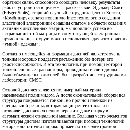
обратной связи, способного сообщить человеку результаты
работы устройства в целом» — рассказывает Эдсджер Смитс
(Edsger Smits), старший научный сотрудник Центра Холста, —
«Комбинируя запатентованную Imec технологию создания
эластичной электроники с нашим опытом в области создания
активных дисплейных матриц, мы добились успеха во
встраивании этой матрицы и сопутствующей электроники
прямо в ткань, которую можно использовать для изготовления
«умной» одежды».
Согласно имеющейся информации дисплей является очень
тонким и хорошо поддается растяжению без потери его
работоспособности. И эта технология, при помощи которой
тонкопленочные транзисторы, проводники и светодиоды
были объединены в дисплей, была разработана сотрудниками
лаборатории CMST.
Основой дисплея является полимерный материал,
называемый полиимидом. А после окончательной сборки вся
структура покрывается тонкой, но прочной пленкой из
специальной резины, которая защищает ее от влаги и
позволяет дисплею успешно пережить даже стирку в
автоматической стиральной машине. Большая часть элементов
структуры дисплея изготавливается при помощи технологий,
которые достаточно широко применяются в электронной