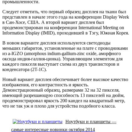
промышленности.
Следует отметить, что первый образец дисплея на ткани был
представлен в начале этого года на конференции Display Week
в Сан-Хосе, США. А второй вариант дисплея был
продемонстрирован на конференции International Meeting on
Information Display (IMID), проходившей в Тэгу, Южная Корея.
В новом варианте дисплея используются светодиоды
меньших габаритов, установленные на плате с проводниками
из a-IGZO (amorphous indium-gallium-zinc oxide, аморфного
оксида индия-галлия-цинка). Управляющим элементом для
каждого пикселя выступает схема из двух транзисторов и
конденсатора (2T-1C).
Новый вариант дисплея обеспечивает более высокое качество
изображения, его контрастность и яркость.
Демонстрационный образец, размерами 32 на 32 пикселя,
имеющий разрешающую способность 13 пикселей на дюйм,
продемонстрировал яркость 200 кандел на квадратный метр,
что не так уж и плохо для устройства подобного класса.
Ноутбуки и планшеты —
самые интересные новинки октября 2014