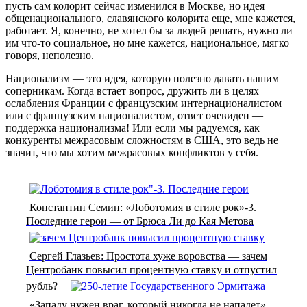
пусть сам колорит сейчас изменился в Москве, но идея
общенационального, славянского колорита еще, мне кажется,
работает. Я, конечно, не хотел бы за людей решать, нужно ли
им что-то социальное, но мне кажется, национальное, мягко
говоря, неполезно.
Национализм — это идея, которую полезно давать нашим
соперникам. Когда встает вопрос, дружить ли в целях
ослабления Франции с французским интернационалистом
или с французским националистом, ответ очевиден —
поддержка национализма! Или если мы радуемся, как
конкуренты межрасовым сложностям в США, это ведь не
значит, что мы хотим межрасовых конфликтов у себя.
Константин Семин: «Лоботомия в стиле рок»-3.
Последние герои — от Брюса Ли до Кая Метова
Сергей Глазьев: Простота хуже воровства — зачем
Центробанк повысил процентную ставку и отпустил
рубль?
«Западу нужен враг, который никогда не нападет»