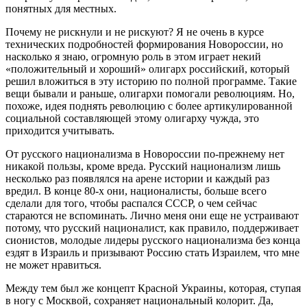
понятных для местных.
Почему не рискнули и не рискуют? Я не очень в курсе
технических подробностей формирования Новороссии, но
насколько я знаю, огромную роль в этом играет некий
«положительный и хороший» олигарх российский, который
решил вложиться в эту историю по полной программе. Такие
вещи бывали и раньше, олигархи помогали революциям. Но,
похоже, идея поднять революцию с более артикулированной
социальной составляющей этому олигарху чужда, это
приходится учитывать.
От русского национализма в Новороссии по-прежнему нет
никакой пользы, кроме вреда. Русский национализм лишь
несколько раз появлялся на арене истории и каждый раз
вредил. В конце 80-х они, националисты, больше всего
сделали для того, чтобы распался СССР, о чем сейчас
стараются не вспоминать. Лично меня они еще не устраивают
потому, что русский националист, как правило, поддерживает
сионистов, молодые лидеры русского национализма без конца
ездят в Израиль и призывают Россию стать Израилем, что мне
не может нравиться.
Между тем был же концепт Красной Украины, которая, ступая
в ногу с Москвой, сохраняет национальный колорит. Да,