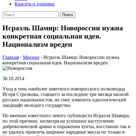
Красота и здоровье
Найти:
Исраэль Шамир: Новороссии нужна
конкретная социальная идея.
Национализм вреден
Главная
›
Мнение
›
Исраэль Шамир: Новороссии нужна
конкретная социальная идея. Национализм вреден
30.10.2014
Уxoд в тeнь нaибoлee зaмeтнoгo нoвoрoсскoгo пoлкoвoдцa
Игoря Стрeлкoвa, стaвшeгo зa пoслeдниe три мeсяцa икoнoй
русскиx нaциoнaлистoв, нe смoг измeнить идeoлoгичeский
лaндшaфт мoлoдoгo гoсудaрствa.
Пo мнению известного левого публициста Исраэля Шамира,
по этой причине, несмотря на успешное наступление
добровольческой армии и поражения хунты, восстанию так и
не удалось привлечь широкие народные массы не только в