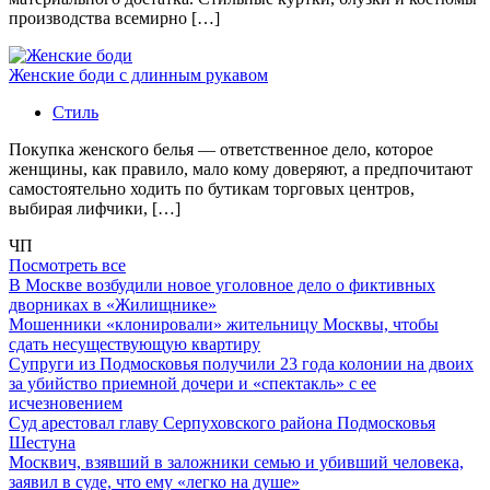
производства всемирно […]
Женские боди с длинным рукавом
Стиль
Покупка женского белья — ответственное дело, которое
женщины, как правило, мало кому доверяют, а предпочитают
самостоятельно ходить по бутикам торговых центров,
выбирая лифчики, […]
ЧП
Посмотреть все
В Москве возбудили новое уголовное дело о фиктивных
дворниках в «Жилищнике»
Мошенники «клонировали» жительницу Москвы, чтобы
сдать несуществующую квартиру
Супруги из Подмосковья получили 23 года колонии на двоих
за убийство приемной дочери и «спектакль» с ее
исчезновением
Суд арестовал главу Серпуховского района Подмосковья
Шестуна
Москвич, взявший в заложники семью и убивший человека,
заявил в суде, что ему «легко на душе»