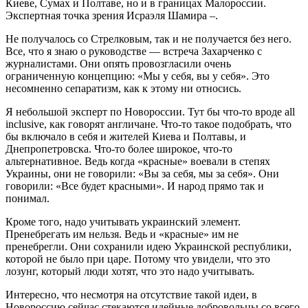
Киеве, Сумах и Полтаве, но и в границах Малороссии.
Экспертная точка зрения Исраэля Шамира –.
Не получалось со Стрелковым, так и не получается без него.
Все, что я знаю о руководстве — встреча Захарченко с
журналистами. Они опять провозгласили очень
ограниченную концепцию: «Мы у себя, вы у себя». Это
несомненно сепаратизм, как к этому ни относись.
Я небольшой эксперт по Новороссии. Тут бы что-то вроде all
inclusive, как говорят англичане. Что-то такое подобрать, что
бы включало в себя и жителей Киева и Полтавы, и
Днепропетровска. Что-то более широкое, что-то
альтернативное. Ведь когда «красные» воевали в степях
Украины, они не говорили: «Вы за себя, мы за себя». Они
говорили: «Все будет красными». И народ прямо так и
понимал.
Кроме того, надо учитывать украинский элемент.
Пренебрегать им нельзя. Ведь и «красные» им не
пренебрегли. Они сохранили идею Украинской республики,
которой не было при царе. Потому что увидели, что это
лозунг, который люди хотят, что это надо учитывать.
Интересно, что несмотря на отсутствие такой идеи, в
Новороссию сейчас стекаются идейные добровольцы со всего