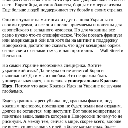
света. Евразийцы, антиглобалисты, борцы с импереализмом.
Еще больше людей поддерживает эту борьбу в своих странах.
Они выступают на митингах и едут на поля Украины со
своими идеями, и все они вполне приемлемы и понятны для
европейского и западного человека. Но для украинца все
равно нужно что-то специфическое. Чтобы позвать француза
или американца в бой или хотя бы на митинг в поддержку
Новороссии, достаточно сказать, что идет всемирная борьба
сынов света с сынами тьмы, и наш противник — Wall Street и
Пентагон.
Но самой Украине необходима специфика. Хотите
украинский язык? Да никуда он не денется! Борщ и
вышиванки? Да и мы их любим. Это не должна быть
универсальная идея, как великая
универсальная Красная
Идея
. Потому что даже Красная Идея на Украине не звучала
глобально.
Будет украинская республика под красным флагом, под
красным прапором, помещиков не будет, земли вам отдадим,
долгов не останется, мир наступит. Вот такие конкретные и
понятные вещи, заявить которые в Новороссии почему-то не
рискнули. А между тем, сейчас в мире, скорее всего, вообще
не время универсальных идей, а более конкретных, более