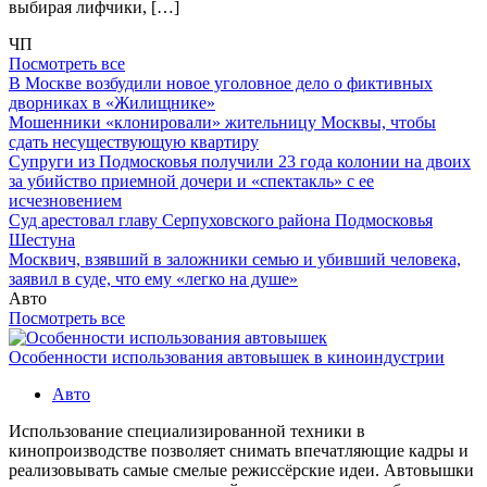
выбирая лифчики, […]
ЧП
Посмотреть все
В Москве возбудили новое уголовное дело о фиктивных
дворниках в «Жилищнике»
Мошенники «клонировали» жительницу Москвы, чтобы
сдать несуществующую квартиру
Супруги из Подмосковья получили 23 года колонии на двоих
за убийство приемной дочери и «спектакль» с ее
исчезновением
Суд арестовал главу Серпуховского района Подмосковья
Шестуна
Москвич, взявший в заложники семью и убивший человека,
заявил в суде, что ему «легко на душе»
Авто
Посмотреть все
Особенности использования автовышек в киноиндустрии
Авто
Использование специализированной техники в
кинопроизводстве позволяет снимать впечатляющие кадры и
реализовывать самые смелые режиссёрские идеи. Автовышки