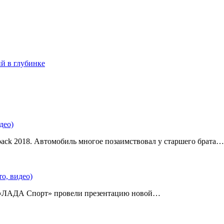
ий в глубинке
део)
back 2018. Автомобиль многое позаимствовал у старшего брата…
о, видео)
 «ЛАДА Спорт» провели презентацию новой…