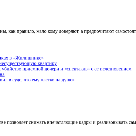
ны, как правило, мало кому доверяют, а предпочитают самостоя
никах в «Жилищнике»
 несуществующую квартиру
а убийство приемной дочери и «спектакль» с ее исчезновением
на
ил в суде, что ему «легко на душе»
ве позволяет снимать впечатляющие кадры и реализовывать са