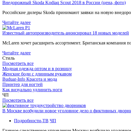
Внедорожный Skoda Kodiaq Scout 2018 в России (цена, фото)
Российские дилеры Skoda принимают заявки на новую внедоро
Читайте далее
Известный автопроизводитель анонсировал 18 новых моделей
McLaren хочет расширить ассортимент. Британская компания 
Читайте далее
Стиль
Посмотреть все
Модная одежда оптом и в розницу
Женские боди с длинным рукавом
Buduar-Info Красота и мода
Принтер для ногтей
Как визуально удлинить ноги
ЧП
Посмотреть все
В Москве возбудили новое уголовное дело о фиктивных двор
Подробности-ТВ
ЧП
Главное следственное управление Москвы возбудило уголовно