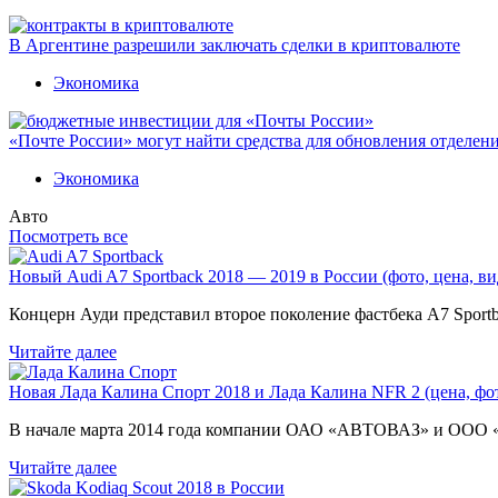
В Аргентине разрешили заключать сделки в криптовалюте
Экономика
«Почте России» могут найти средства для обновления отделен
Экономика
Авто
Посмотреть все
Новый Audi A7 Sportback 2018 — 2019 в России (фото, цена, ви
Концерн Ауди представил второе поколение фастбека A7 Sport
Читайте далее
Новая Лада Калина Спорт 2018 и Лада Калина NFR 2 (цена, фот
В начале марта 2014 года компании ОАО «АВТОВАЗ» и ООО
Читайте далее