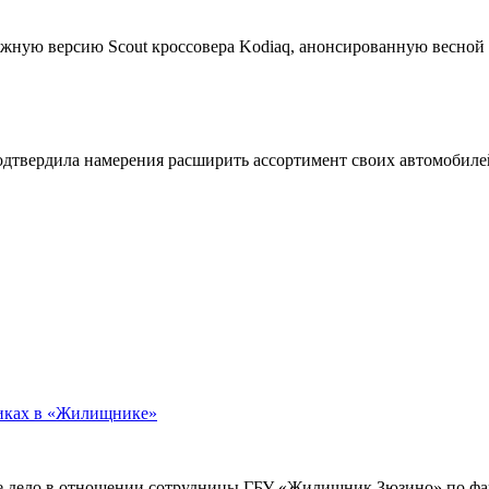
жную версию Scout кроссовера Kodiaq, анонсированную весной
подтвердила намерения расширить ассортимент своих автомобил
никах в «Жилищнике»
е дело в отношении сотрудницы ГБУ «Жилищник Зюзино» по фак