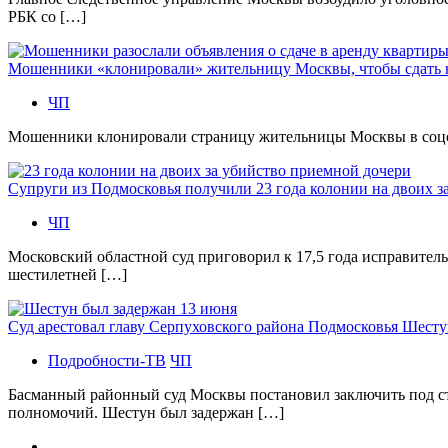
РБК со […]
Мошенники «клонировали» жительницу Москвы, чтобы сдать
ЧП
Мошенники клонировали страницу жительницы Москвы в соцсетя
Супруги из Подмосковья получили 23 года колонии на двоих з
ЧП
Московский областной суд приговорил к 17,5 года исправител
шестилетней […]
Суд арестовал главу Серпуховского района Подмосковья Шесту
Подробности-ТВ
ЧП
Басманный районный суд Москвы постановил заключить под с
полномочий. Шестун был задержан […]