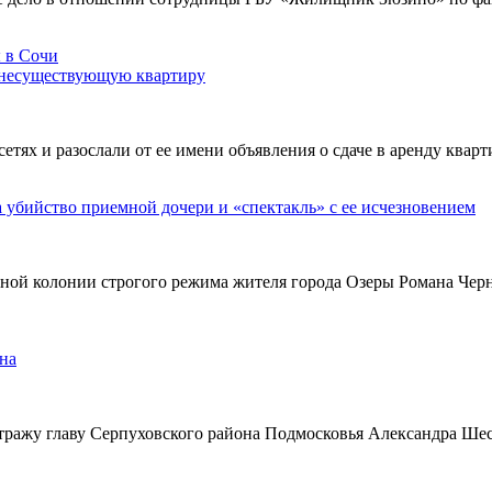
 несуществующую квартиру
х и разослали от ее имени объявления о сдаче в аренду кварти
а убийство приемной дочери и «спектакль» с ее исчезновением
ьной колонии строгого режима жителя города Озеры Романа Чер
на
тражу главу Серпуховского района Подмосковья Александра Ше