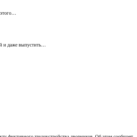
 этого…
ей и даже выпустить…
ту фиктивного трудоустройства дворников. Об этом сообщает