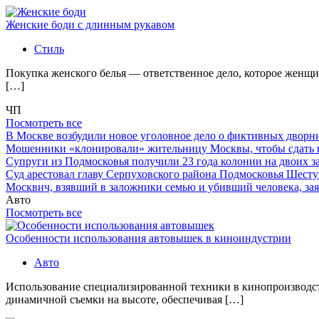
Женские боди с длинным рукавом
Стиль
Покупка женского белья — ответственное дело, которое женщи
[…]
ЧП
Посмотреть все
В Москве возбудили новое уголовное дело о фиктивных двор
Мошенники «клонировали» жительницу Москвы, чтобы сдать
Супруги из Подмосковья получили 23 года колонии на двоих з
Суд арестовал главу Серпуховского района Подмосковья Шесту
Москвич, взявший в заложники семью и убивший человека, заяв
Авто
Посмотреть все
Особенности использования автовышек в киноиндустрии
Авто
Использование специализированной техники в кинопроизводст
динамичной съемки на высоте, обеспечивая […]