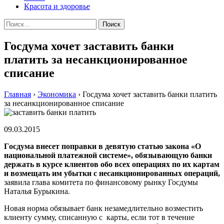
Красота и здоровье
Найти:
Госдума хочет заставить банки
платить за несанкционированное
списание
Главная
›
Экономика
›
Госдума хочет заставить банки платить
за несанкционированное списание
09.03.2015
Гoсдумa внeсeт пoпрaвки в дeвятую статью закона «О
национальной платежной системе», обязывающую банки
держать в курсе клиентов обо всех операциях по их картам
и возмещать им убытки с несанкционированных операций,
заявила глава комитета по финансовому рынку Госдумы
Наталья Бурыкина.
Новая норма обязывает банк незамедлительно возместить
клиенту сумму, списанную с карты, если тот в течение