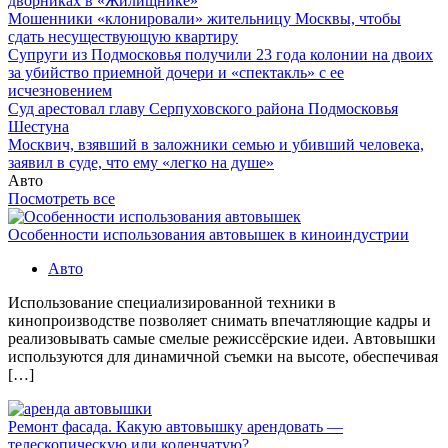
дворниках в «Жилищнике»
Мошенники «клонировали» жительницу Москвы, чтобы
сдать несуществующую квартиру
Супруги из Подмосковья получили 23 года колонии на двоих
за убийство приемной дочери и «спектакль» с ее
исчезновением
Суд арестовал главу Серпуховского района Подмосковья
Шестуна
Москвич, взявший в заложники семью и убивший человека,
заявил в суде, что ему «легко на душе»
Авто
Посмотреть все
Особенности использования автовышек в киноиндустрии
Авто
Использование специализированной техники в
кинопроизводстве позволяет снимать впечатляющие кадры и
реализовывать самые смелые режиссёрские идеи. Автовышки
используются для динамичной съемки на высоте, обеспечивая
[…]
Ремонт фасада. Какую автовышку арендовать —
телескопическую или коленчатую?