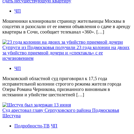
сдать несуществующую квартиру
ЧП
Мошенники клонировали страницу жительницы Москвы в
соцсетях и разослали от ее имени объявления о сдаче в аренду
квартиры в Сочи, сообщает телеканал «360». […]
Супруги из Подмосковья получили 23 года колонии на двоих
за убийство приемной дочери и «спектакль» с ее
исчезновением
ЧП
Московский областной суд приговорил к 17,5 года
исправительной колонии строгого режима жителя города
Озеры Романа Черникова, признанного виновным в
истязании и убийстве шестилетней […]
Суд арестовал главу Серпуховского района Подмосковья
Шестуна
Подробности-ТВ
ЧП