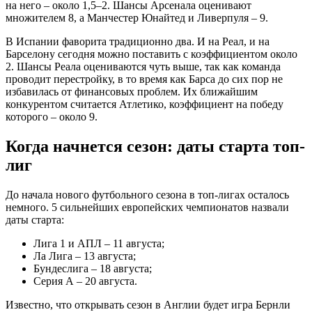
на него – около 1,5–2. Шансы Арсенала оценивают
множителем 8, а Манчестер Юнайтед и Ливерпуля – 9.
В Испании фаворита традиционно два. И на Реал, и на
Барселону сегодня можно поставить с коэффициентом около
2. Шансы Реала оцениваются чуть выше, так как команда
проводит перестройку, в то время как Барса до сих пор не
избавилась от финансовых проблем. Их ближайшим
конкурентом считается Атлетико, коэффициент на победу
которого – около 9.
Когда начнется сезон: даты старта топ-
лиг
До начала нового футбольного сезона в топ-лигах осталось
немного. 5 сильнейших европейских чемпионатов назвали
даты старта:
Лига 1 и АПЛ – 11 августа;
Ла Лига – 13 августа;
Бундеслига – 18 августа;
Серия А – 20 августа.
Известно, что открывать сезон в Англии будет игра Бернли