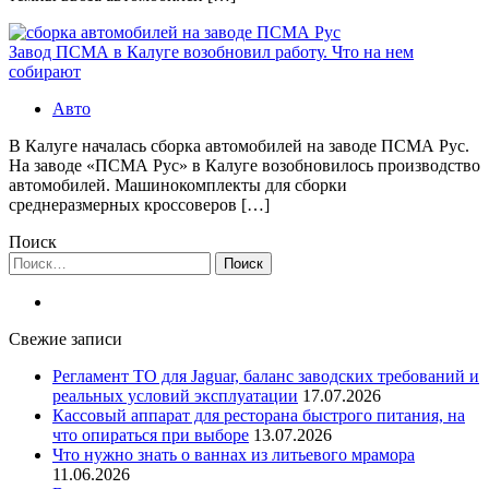
Завод ПСМА в Калуге возобновил работу. Что на нем
собирают
Авто
В Калуге началась сборка автомобилей на заводе ПСМА Рус.
На заводе «ПСМА Рус» в Калуге возобновилось производство
автомобилей. Машинокомплекты для сборки
среднеразмерных кроссоверов […]
Поиск
Найти:
Свежие записи
Регламент ТО для Jaguar, баланс заводских требований и
реальных условий эксплуатации
17.07.2026
Кассовый аппарат для ресторана быстрого питания, на
что опираться при выборе
13.07.2026
Что нужно знать о ваннах из литьевого мрамора
11.06.2026