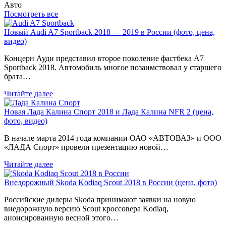
Авто
Посмотреть все
Новый Audi A7 Sportback 2018 — 2019 в России (фото, цена,
видео)
Концерн Ауди представил второе поколение фастбека A7
Sportback 2018. Автомобиль многое позаимствовал у старшего
брата…
Читайте далее
Новая Лада Калина Спорт 2018 и Лада Калина NFR 2 (цена,
фото, видео)
В начале марта 2014 года компании ОАО «АВТОВАЗ» и ООО
«ЛАДА Спорт» провели презентацию новой…
Читайте далее
Внедорожный Skoda Kodiaq Scout 2018 в России (цена, фото)
Российские дилеры Skoda принимают заявки на новую
внедорожную версию Scout кроссовера Kodiaq,
анонсированную весной этого…