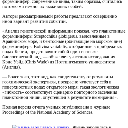
фораминифер; современные виды, таким образом, считались
потомками немногих выживших особей.
Авторы рассматриваемой работы предлагают совершенно
иной вариант развития событий.
«Анализ генетической информации показал, что планктонные
фораминиферы Streptochilus globigerus, выловленные в
Аравийском море, и бентосные (обитающие на морском дне)
фораминиферы Bolivina variabilis, отобранные в прибрежных
водах Кении, представляют собой один и тот же
биологический вид, — объясняет участник исследования
Крис Уэйд (Chris Wade) из Ноттингемского университета
(Англия).
— Более того, этот вид, как свидетельствуют результаты
геохимической экспертизы, прекрасно чувствует себя в
поверхностных водах открытого моря; такая экологическая
«гибкость» соответствует сценарию повторного заселения
планктонной ниши, опустевшей в результате вымирания».
Полная версия отчета ученых опубликована в журнале
Proceedings of the National Academy of Sciences.
Жизнь зародилась в