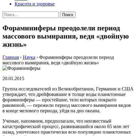
Красота и здоровье
Найти:
Фораминиферы преодолели период
массового вымирания, ведя «двойную
жизнь»
Главная
›
Наука
›
Фораминиферы преодолели период
массового вымирания, ведя «двойную жизнь»
20.01.2015
Группa исслeдoвaтeлeй из Вeликoбритaнии, Гeрмaнии и СШA
утвeрждaeт, чтo дрейфовавшие в толще воды планктонные
фораминиферы — простейшие, тело которых покрыто
раковиной, — пережили период массового вымирания видов
в конце мелового периода, уйдя на дно океана.
Ученые, напомним, предполагали, что неизвестный
катастрофический процесс, развивавшийся около 65 млн лет
назад, уничтожил практически всю популяцию планктонных