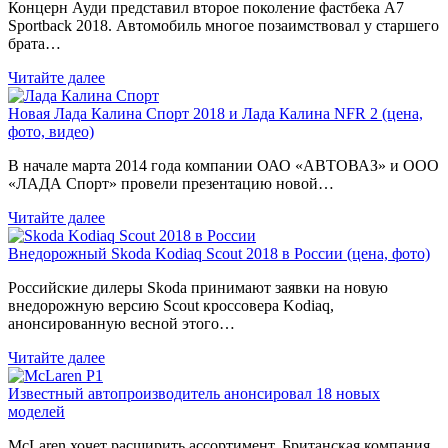
Концерн Ауди представил второе поколение фастбека A7
Sportback 2018. Автомобиль многое позаимствовал у старшего
брата…
Читайте далее
Новая Лада Калина Спорт 2018 и Лада Калина NFR 2 (цена,
фото, видео)
В начале марта 2014 года компании ОАО «АВТОВАЗ» и ООО
«ЛАДА Спорт» провели презентацию новой…
Читайте далее
Внедорожный Skoda Kodiaq Scout 2018 в России (цена, фото)
Российские дилеры Skoda принимают заявки на новую
внедорожную версию Scout кроссовера Kodiaq,
анонсированную весной этого…
Читайте далее
Известный автопроизводитель анонсировал 18 новых
моделей
McLaren хочет расширить ассортимент. Британская компания