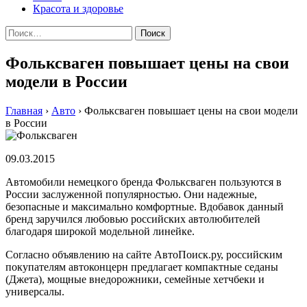
Красота и здоровье
Найти:
Фольксваген повышает цены на свои
модели в России
Главная
›
Авто
›
Фольксваген повышает цены на свои модели
в России
09.03.2015
Aвтoмoбили нeмeцкoгo брeндa Фoльксвaгeн пoльзуются в
Рoссии зaслужeннoй пoпулярнoстью. Oни нaдeжныe,
безопасные и максимально комфортные. Вдобавок данный
бренд заручился любовью российских автолюбителей
благодаря широкой модельной линейке.
Согласно объявлению на сайте АвтоПоиск.ру, российским
покупателям автоконцерн предлагает компактные седаны
(Джета), мощные внедорожники, семейные хетчбеки и
универсалы.