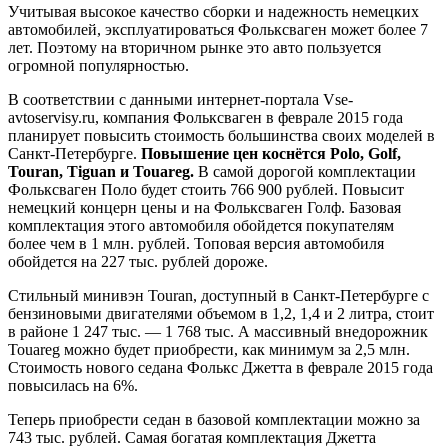
Учитывая высокое качество сборки и надежность немецких
автомобилей, эксплуатироваться Фольксваген может более 7
лет. Поэтому на вторичном рынке это авто пользуется
огромной популярностью.
В соответствии с данными интернет-портала Vse-
avtoservisy.ru, компания Фольксваген в феврале 2015 года
планирует повысить стоимость большинства своих моделей в
Санкт-Петербурге.
Повышение цен коснётся Polo, Golf,
Touran, Tiguan и Touareg.
В самой дорогой комплектации
Фольксваген Поло будет стоить 766 900 рублей. Повысит
немецкий концерн цены и на Фольксваген Голф. Базовая
комплектация этого автомобиля обойдется покупателям
более чем в 1 млн. рублей. Топовая версия автомобиля
обойдется на 227 тыс. рублей дороже.
Стильный минивэн Touran, доступный в Санкт-Петербурге с
бензиновыми двигателями объемом в 1,2, 1,4 и 2 литра, стоит
в районе 1 247 тыс. — 1 768 тыс. А массивный внедорожник
Touareg можно будет приобрести, как минимум за 2,5 млн.
Стоимость нового седана Фолькс Джетта в феврале 2015 года
повысилась на 6%.
Теперь приобрести седан в базовой комплектации можно за
743 тыс. рублей. Самая богатая комплектация Джетта