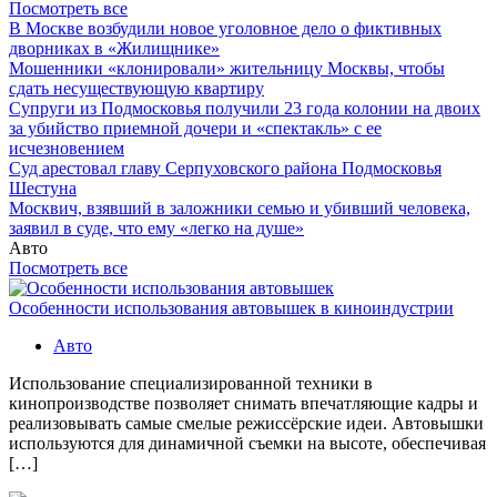
Посмотреть все
В Москве возбудили новое уголовное дело о фиктивных
дворниках в «Жилищнике»
Мошенники «клонировали» жительницу Москвы, чтобы
сдать несуществующую квартиру
Супруги из Подмосковья получили 23 года колонии на двоих
за убийство приемной дочери и «спектакль» с ее
исчезновением
Суд арестовал главу Серпуховского района Подмосковья
Шестуна
Москвич, взявший в заложники семью и убивший человека,
заявил в суде, что ему «легко на душе»
Авто
Посмотреть все
Особенности использования автовышек в киноиндустрии
Авто
Использование специализированной техники в
кинопроизводстве позволяет снимать впечатляющие кадры и
реализовывать самые смелые режиссёрские идеи. Автовышки
используются для динамичной съемки на высоте, обеспечивая
[…]