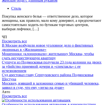
Женские боди с длинным рукавом
Стиль
Покупка женского белья — ответственное дело, которое
женщины, как правило, мало кому доверяют, а предпочитают
самостоятельно ходить по бутикам торговых центров,
выбирая лифчики, […]
ЧП
Посмотреть все
В Москве возбудили новое уголовное дело о фиктивных
дворниках в «Жилищнике»
Мошенники «клонировали» жительницу Москвы, чтобы
сдать несуществующую квартиру
Супруги из Подмосковья получили 23 года колонии на двоих
за убийство приемной дочери и «спектакль» с ее
исчезновением
Суд арестовал главу Серпуховского района Подмосковья
Шестуна
Москвич, взявший в заложники семью и убивший человека,
заявил в суде, что ему «легко на душе»
Авто
Посмотреть все
Особенности использования автовышек в киноиндустрии