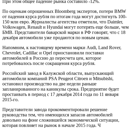
При этом общее падение рынка составило -12%.
По оценкам опрошенных Bloomberg экспертов, потери BMW
от падения курса рубля по итогам года могут достигнуть 100-
150 млн евро. Журналисты агентства отметили, что Daimler,
Volkswagen, Renault и Hyundai могут потерять еще больше, чем
БМВ. Представители баварской марки в РФ говорят, что с 18
декабря автомобили уже продаются по новым ценам.
Напомним, к настоящему времени марки Audi, Land Rover,
Chevrolet, Cadillac и Opel приостановили поставки
автомобилей в Россию до пересчета цен, которое
потребовалось после сокращения курса рубля.
Pоссийский завод в Калужской области, выпускающий
автомобили компаний PSA Peugeot Citroen и Mitsubishi,
остановил производство на две недели раньше
запланированного на каникулы срока. Предприятие будет
простаивать в период с 17 декабря 2014 года по 11 января
2015-го.
Представители завода прокомментировали решение
руководства тем, что имеющихся запасов автомобилей
довольно на фоне сложившейся экономической ситуации,
которая повлияет на рынок в начале 2015 года. Ч