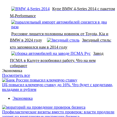
Купе BMW 4-Series 2014 с пакетом
M-Performance
Россияне лишатся половины новинок от Toyota, Kia и
BMW в 2024 году
Звездный стиль:
кто запомнился нам в 2014 году
Завод
ПСМА в Калуге возобновил работу. Что на нем
собирают
Экономика
Посмотреть все
ЦБ повысил ключевую ставку до 16%. Что будет с кредитами,
вкладами и рублем
Экономика
Профилактические визиты вместо проверок: власти продлили
запрет на внеплановые инспекции бизнеса