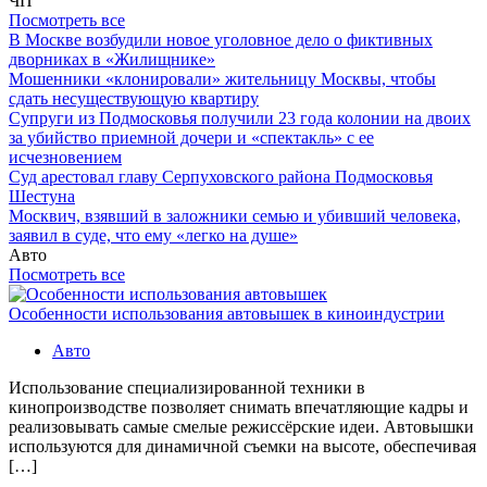
ЧП
Посмотреть все
В Москве возбудили новое уголовное дело о фиктивных
дворниках в «Жилищнике»
Мошенники «клонировали» жительницу Москвы, чтобы
сдать несуществующую квартиру
Супруги из Подмосковья получили 23 года колонии на двоих
за убийство приемной дочери и «спектакль» с ее
исчезновением
Суд арестовал главу Серпуховского района Подмосковья
Шестуна
Москвич, взявший в заложники семью и убивший человека,
заявил в суде, что ему «легко на душе»
Авто
Посмотреть все
Особенности использования автовышек в киноиндустрии
Авто
Использование специализированной техники в
кинопроизводстве позволяет снимать впечатляющие кадры и
реализовывать самые смелые режиссёрские идеи. Автовышки
используются для динамичной съемки на высоте, обеспечивая
[…]