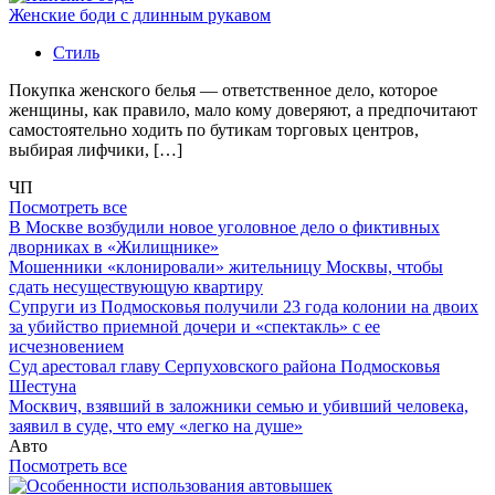
Женские боди с длинным рукавом
Стиль
Покупка женского белья — ответственное дело, которое
женщины, как правило, мало кому доверяют, а предпочитают
самостоятельно ходить по бутикам торговых центров,
выбирая лифчики, […]
ЧП
Посмотреть все
В Москве возбудили новое уголовное дело о фиктивных
дворниках в «Жилищнике»
Мошенники «клонировали» жительницу Москвы, чтобы
сдать несуществующую квартиру
Супруги из Подмосковья получили 23 года колонии на двоих
за убийство приемной дочери и «спектакль» с ее
исчезновением
Суд арестовал главу Серпуховского района Подмосковья
Шестуна
Москвич, взявший в заложники семью и убивший человека,
заявил в суде, что ему «легко на душе»
Авто
Посмотреть все