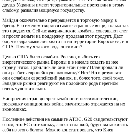
друзья Украины имеют территориальные претензии к этому
слабому, разваливающемуся государству.
Майдан окончательно превращается в торговую марку, в
бренд. Его именем творятся самые страшные вещи, только так
это продается. Сейчас американские комбаты совершают слет
и просят деньги на поддержку, продавая этот продукт. Даст
бог, что здравомыслия хватит и на территории Евросоюза, и в
США. Почему я такого рода оптимист?
Целью США было ослабить Россию, выбить ее с
энергетического рынка Европы и в идеале создать из нее
страну-изгоя. Добились ли они этой цели? Планировали ли
они разбить европейскую экономику? Нет! Но в результате
они ослабили европейский рынок, и, более того, свой тоже.
Западные рынки реагируют на подобного рода перегибы
очень чувствительно.
Настроения стран до чрезвычайности пессимистические,
поскольку санкционная война значительно отражается на их
экономиках.
Последние действия на саммите АТЭС, G20 свидетельствуют
о том, что ЕС потихоньку, лапка за лапкой, будут вытаскивать
себя из этого болота. Можно констатировать, что Киев