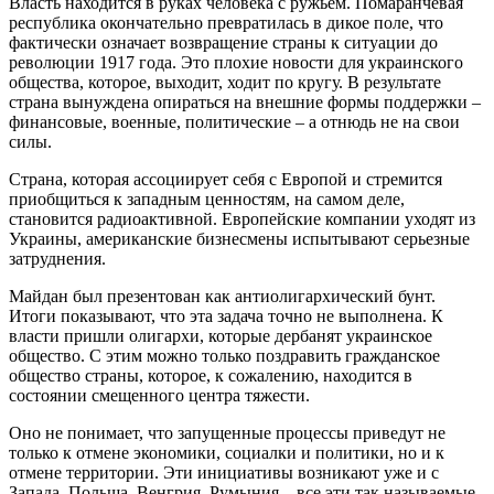
Власть находится в руках человека с ружьем. Помаранчевая
республика окончательно превратилась в дикое поле, что
фактически означает возвращение страны к ситуации до
революции 1917 года. Это плохие новости для украинского
общества, которое, выходит, ходит по кругу. В результате
страна вынуждена опираться на внешние формы поддержки –
финансовые, военные, политические – а отнюдь не на свои
силы.
Страна, которая ассоциирует себя с Европой и стремится
приобщиться к западным ценностям, на самом деле,
становится радиоактивной. Европейские компании уходят из
Украины, американские бизнесмены испытывают серьезные
затруднения.
Майдан был презентован как антиолигархический бунт.
Итоги показывают, что эта задача точно не выполнена. К
власти пришли олигархи, которые дербанят украинское
общество. С этим можно только поздравить гражданское
общество страны, которое, к сожалению, находится в
состоянии смещенного центра тяжести.
Оно не понимает, что запущенные процессы приведут не
только к отмене экономики, социалки и политики, но и к
отмене территории. Эти инициативы возникают уже и с
Запада. Польша, Венгрия, Румыния – все эти так называемые