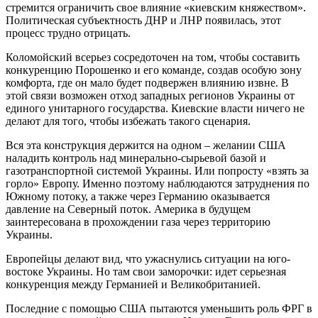
стремится ограничить свое влияние «киевским княжеством».
Политическая субъектность ДНР и ЛНР появилась, этот
процесс трудно отрицать.
Коломойский всерьез сосредоточен на том, чтобы составить
конкуренцию Порошенко и его команде, создав особую зону
комфорта, где он мало будет подвержен влиянию извне. В
этой связи возможен отход западных регионов Украины от
единого унитарного государства. Киевские власти ничего не
делают для того, чтобы избежать такого сценария.
Вся эта конструкция держится на одном – желании США
наладить контроль над минерально-сырьевой базой и
газотранспортной системой Украины. Или попросту «взять за
горло» Европу. Именно поэтому наблюдаются затруднения по
Южному потоку, а также через Германию оказывается
давление на Северный поток. Америка в будущем
заинтересована в прохождении газа через территорию
Украины.
Европейцы делают вид, что ужаснулись ситуации на юго-
востоке Украины. Но там свои заморочки: идет серьезная
конкуренция между Германией и Великобританией.
Последние с помощью США пытаются уменьшить роль ФРГ в