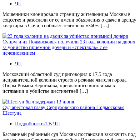
ЧП
Мошенники клонировали страницу жительницы Москвы в
соцсетях и разослали от ее имени объявления о сдаче в аренду
квартиры в Сочи, сообщает телеканал «360». […]
Супруги из Подмосковья получили 23 года колонии на двоих
за убийство приемной дочери и «спектакль» с ее
исчезновением
ЧП
Московский областной суд приговорил к 17,5 года
исправительной колонии строгого режима жителя города
Озеры Романа Черникова, признанного виновным в
истязании и убийстве шестилетней […]
Суд арестовал главу Серпуховского района Подмосковья
Шестуна
Подробности-ТВ
ЧП
Басманный районный суд Москвы постановил заключить под
стражу главу Серпуховского района Подмосковья Александра