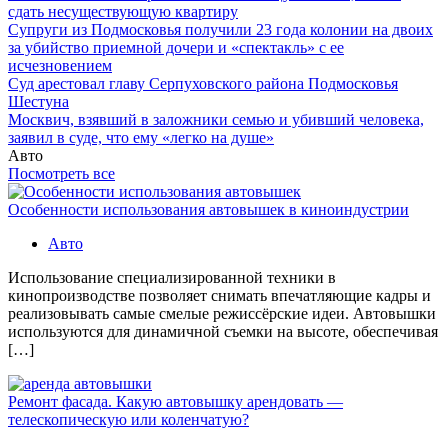
сдать несуществующую квартиру
Супруги из Подмосковья получили 23 года колонии на двоих
за убийство приемной дочери и «спектакль» с ее
исчезновением
Суд арестовал главу Серпуховского района Подмосковья
Шестуна
Москвич, взявший в заложники семью и убивший человека,
заявил в суде, что ему «легко на душе»
Авто
Посмотреть все
Особенности использования автовышек в киноиндустрии
Авто
Использование специализированной техники в
кинопроизводстве позволяет снимать впечатляющие кадры и
реализовывать самые смелые режиссёрские идеи. Автовышки
используются для динамичной съемки на высоте, обеспечивая
[…]
Ремонт фасада. Какую автовышку арендовать —
телескопическую или коленчатую?