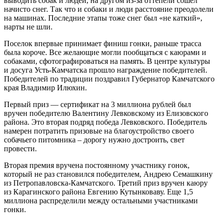
выводить собак и людей, на другом из-за оттепели сошел
начисто снег. Так что и собаки и люди расстояние преодолели
на машинах. Последние этапы тоже снег был «не каткий»,
нарты не шли.
Поселок впервые принимает финиш гонки, раньше трасса
была короче. Все желающие могли пообщаться с каюрами и
собаками, сфотографироваться на память. В центре культуры
и досуга Усть-Камчатска прошло награждение победителей.
Победителей по традиции поздравил Губернатор Камчатского
края Владимир Илюхин.
Первый приз — сертификат на 3 миллиона рублей был
вручен победителю Валентину Левковскому из Елизовского
района. Это вторая подряд победа Левковского. Победитель
намерен потратить призовые на благоустройство своего
собачьего питомника – дорогу нужно достроить, свет
провести.
Вторая премия вручена постоянному участнику гонок,
который не раз становился победителем, Андрею Семашкину
из Петропавловска-Камчатского. Третий приз вручен каюру
из Карагинского района Евгению Кутынковаву. Еще 1,5
миллиона распределили между остальными участниками
гонки.