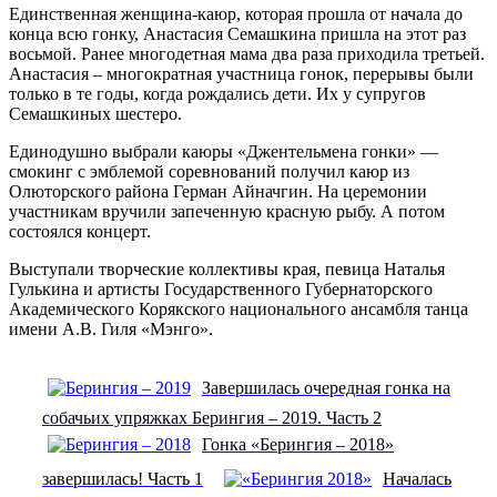
Единственная женщина-каюр, которая прошла от начала до
конца всю гонку, Анастасия Семашкина пришла на этот раз
восьмой. Ранее многодетная мама два раза приходила третьей.
Анастасия – многократная участница гонок, перерывы были
только в те годы, когда рождались дети. Их у супругов
Семашкиных шестеро.
Единодушно выбрали каюры «Джентельмена гонки» —
смокинг с эмблемой соревнований получил каюр из
Олюторского района Герман Айначгин. На церемонии
участникам вручили запеченную красную рыбу. А потом
состоялся концерт.
Выступали творческие коллективы края, певица Наталья
Гулькина и артисты Государственного Губернаторского
Академического Корякского национального ансамбля танца
имени А.В. Гиля «Мэнго».
Завершилась очередная гонка на
собачьих упряжках Берингия – 2019. Часть 2
Гонка «Берингия – 2018»
завершилась! Часть 1
Началась