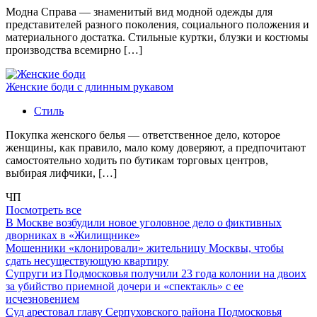
Модна Справа — знаменитый вид модной одежды для
представителей разного поколения, социального положения и
материального достатка. Стильные куртки, блузки и костюмы
производства всемирно […]
Женские боди с длинным рукавом
Стиль
Покупка женского белья — ответственное дело, которое
женщины, как правило, мало кому доверяют, а предпочитают
самостоятельно ходить по бутикам торговых центров,
выбирая лифчики, […]
ЧП
Посмотреть все
В Москве возбудили новое уголовное дело о фиктивных
дворниках в «Жилищнике»
Мошенники «клонировали» жительницу Москвы, чтобы
сдать несуществующую квартиру
Супруги из Подмосковья получили 23 года колонии на двоих
за убийство приемной дочери и «спектакль» с ее
исчезновением
Суд арестовал главу Серпуховского района Подмосковья