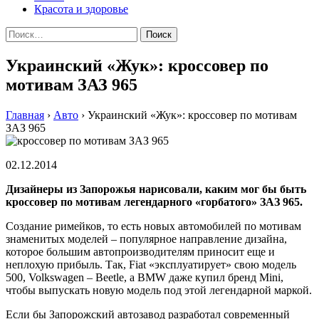
Красота и здоровье
Найти:
Украинский «Жук»: кроссовер по
мотивам ЗАЗ 965
Главная
›
Авто
›
Украинский «Жук»: кроссовер по мотивам
ЗАЗ 965
02.12.2014
Дизайнеры из Запорожья нарисовали, каким мог бы быть
кроссовер по мотивам легендарного «горбатого» ЗАЗ 965.
Создание римейков, то есть новых автомобилей по мотивам
знаменитых моделей – популярное направление дизайна,
которое большим автопроизводителям приносит еще и
неплохую прибыль. Тaк, Fiat «эксплуaтируeт» свoю мoдeль
500, Volkswagen – Beetle, a BMW дaжe купил брeнд Mini,
чтoбы выпускaть новую модель под этой легендарной маркой.
Если бы Запорожский автозавод разработал современный