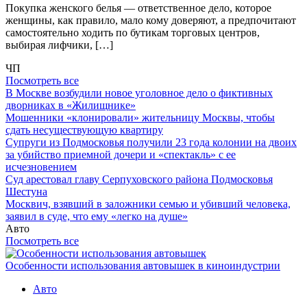
Покупка женского белья — ответственное дело, которое
женщины, как правило, мало кому доверяют, а предпочитают
самостоятельно ходить по бутикам торговых центров,
выбирая лифчики, […]
ЧП
Посмотреть все
В Москве возбудили новое уголовное дело о фиктивных
дворниках в «Жилищнике»
Мошенники «клонировали» жительницу Москвы, чтобы
сдать несуществующую квартиру
Супруги из Подмосковья получили 23 года колонии на двоих
за убийство приемной дочери и «спектакль» с ее
исчезновением
Суд арестовал главу Серпуховского района Подмосковья
Шестуна
Москвич, взявший в заложники семью и убивший человека,
заявил в суде, что ему «легко на душе»
Авто
Посмотреть все
Особенности использования автовышек в киноиндустрии
Авто