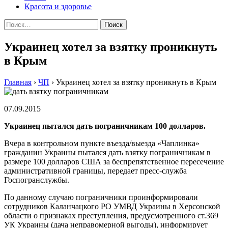
Красота и здоровье
Найти:
Украинец хотел за взятку проникнуть
в Крым
Главная
›
ЧП
›
Украинец хотел за взятку проникнуть в Крым
07.09.2015
Украинец пытался дать пограничникам 100 долларов.
Вчера в контрольном пункте въезда/выезда «Чаплинка»
гражданин Украины пытался дать взятку пограничникам в
размере 100 долларов США за беспрепятственное пересечение
административной границы, передает пресс-служба
Госпогранслужбы.
По данному случаю пограничники проинформировали
сотрудников Каланчацкого РО УМВД Украины в Херсонской
области о признаках преступления, предусмотренного ст.369
УК Украины (дача неправомерной выгоды), информирует