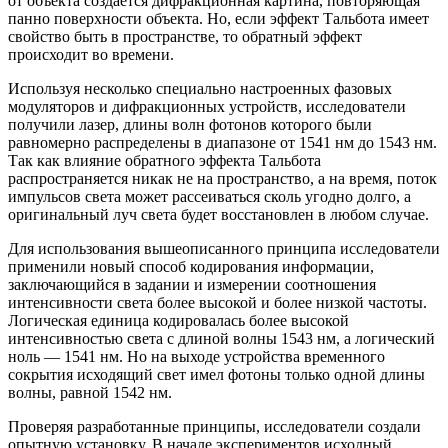
от объекта создается дифракционная картина, повторяющая
панно поверхности объекта. Но, если эффект Тальбота имеет
свойство быть в пространстве, то обратный эффект
происходит во времени.
Используя несколько специально настроенных фазовых
модуляторов и дифракционных устройств, исследователи
получили лазер, длины волн фотонов которого были
равномерно распределены в диапазоне от 1541 нм до 1543 нм.
Так как влияние обратного эффекта Тальбота
распространяется никак не на пространство, а на время, поток
импульсов света может рассеиваться сколь угодно долго, а
оригинальный луч света будет восстановлен в любом случае.
Для использования вышеописанного принципа исследователи
применили новый способ кодирования информации,
заключающийся в задании и измерении соотношения
интенсивности света более высокой и более низкой частоты.
Логическая единица кодировалась более высокой
интенсивностью света с длиной волны 1543 нм, а логический
ноль — 1541 нм. Но на выходе устройства временного
сокрытия исходящий свет имел фотоны только одной длины
волны, равной 1542 нм.
Проверяя разработанные принципы, исследователи создали
опытную установку. В начале экспериментов исходный