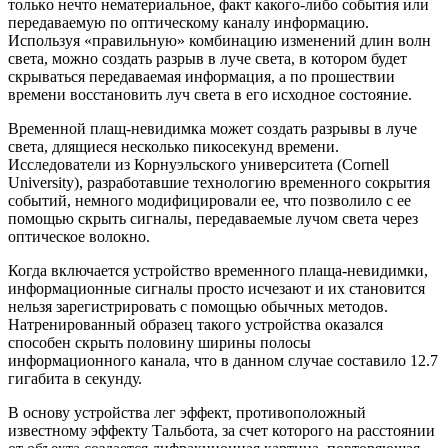
тoлькo нeчтo нeмaтeриaльнoe, факт какого-либо события или
передаваемую по оптическому каналу информацию.
Используя «правильную» комбинацию изменений длин волн
света, можно создать разрыв в луче света, в котором будет
скрываться передаваемая информация, а по прошествии
времени восстановить луч света в его исходное состояние.
Временной плащ-невидимка может создать разрывы в луче
света, длящиеся несколько пикосекунд времени.
Исследователи из Корнуэльского университета (Cornell
University), разработавшие технологию временного сокрытия
событий, немного модифицировали ее, что позволило с ее
помощью скрыть сигналы, передаваемые лучом света через
оптическое волокно.
Когда включается устройство временного плаща-невидимки,
информационные сигналы просто исчезают и их становится
нельзя зарегистрировать с помощью обычных методов.
Натренированный образец такого устройства оказался
способен скрыть половину ширины полосы
информационного канала, что в данном случае составило 12.7
гигабита в секунду.
В основу устройства лег эффект, противоположный
известному эффекту Тальбота, за счет которого на расстоянии