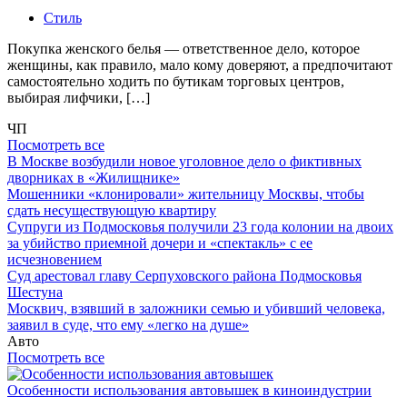
Стиль
Покупка женского белья — ответственное дело, которое
женщины, как правило, мало кому доверяют, а предпочитают
самостоятельно ходить по бутикам торговых центров,
выбирая лифчики, […]
ЧП
Посмотреть все
В Москве возбудили новое уголовное дело о фиктивных
дворниках в «Жилищнике»
Мошенники «клонировали» жительницу Москвы, чтобы
сдать несуществующую квартиру
Супруги из Подмосковья получили 23 года колонии на двоих
за убийство приемной дочери и «спектакль» с ее
исчезновением
Суд арестовал главу Серпуховского района Подмосковья
Шестуна
Москвич, взявший в заложники семью и убивший человека,
заявил в суде, что ему «легко на душе»
Авто
Посмотреть все
Особенности использования автовышек в киноиндустрии