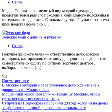
Стиль
Модна Справа — знаменитый вид модной одежды для
представителей разного поколения, социального положения и
материального достатка. Стильные куртки, блузки и костюмы
производства всемирно […]
Женские боди с длинным рукавом
Стиль
Покупка женского белья — ответственное дело, которое
женщины, как правило, мало кому доверяют, а предпочитают
самостоятельно ходить по бутикам торговых центров,
выбирая лифчики, […]
ЧП
Посмотреть все
В Москве возбудили новое уголовное дело о фиктивных
дворниках в «Жилищнике»
Мошенники «клонировали» жительницу Москвы, чтобы
сдать несуществующую квартиру
Супруги из Подмосковья получили 23 года колонии на двоих
за убийство приемной дочери и «спектакль» с ее