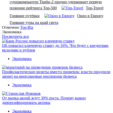
суперкомпьютер Tianhe-2 прочно удерживает первую
позицию рейтинга Top-500
Top-Travel
Горящие путёвки
Окно в Европу
Горящие туры на край света
Отмечено
Top-Biz
Экономика
Посмотреть все
ЦБ повысил ключевую ставку до 16%. Что будет с кредитами,
вкладами и рублем
Экономика
Профилактические визиты вместо проверок: власти продлили
запрет на внеплановые инспекции бизнеса
Экономика
От рынка акций ждут 30% роста. Почему важно
диверсифицировать активы
Экономика