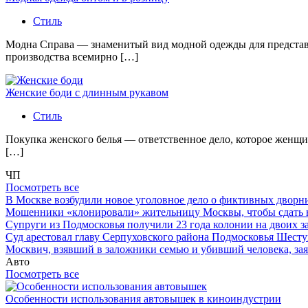
Стиль
Модна Справа — знаменитый вид модной одежды для представи
производства всемирно […]
Женские боди с длинным рукавом
Стиль
Покупка женского белья — ответственное дело, которое женщи
[…]
ЧП
Посмотреть все
В Москве возбудили новое уголовное дело о фиктивных двор
Мошенники «клонировали» жительницу Москвы, чтобы сдать
Супруги из Подмосковья получили 23 года колонии на двоих з
Суд арестовал главу Серпуховского района Подмосковья Шесту
Москвич, взявший в заложники семью и убивший человека, заяв
Авто
Посмотреть все
Особенности использования автовышек в киноиндустрии