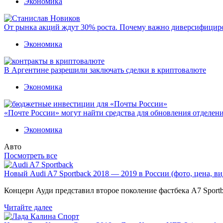
Экономика
От рынка акций ждут 30% роста. Почему важно диверсифицир
Экономика
В Аргентине разрешили заключать сделки в криптовалюте
Экономика
«Почте России» могут найти средства для обновления отделен
Экономика
Авто
Посмотреть все
Новый Audi A7 Sportback 2018 — 2019 в России (фото, цена, ви
Концерн Ауди представил второе поколение фастбека A7 Sport
Читайте далее