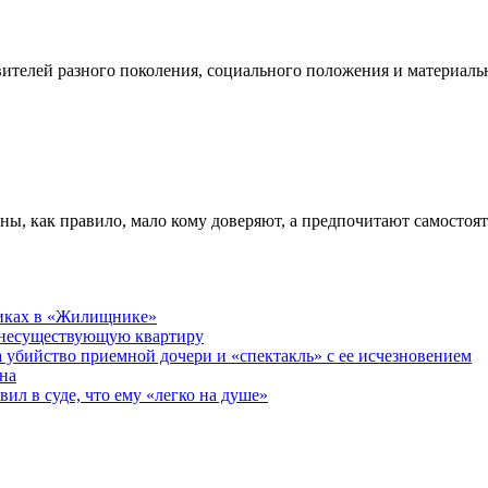
телей разного поколения, социального положения и материальн
ны, как правило, мало кому доверяют, а предпочитают самостоя
никах в «Жилищнике»
 несуществующую квартиру
а убийство приемной дочери и «спектакль» с ее исчезновением
на
ил в суде, что ему «легко на душе»