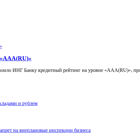
 «ААА(RU)»
своило ИНГ Банку кредитный рейтинг на уровне «ААА(RU)», пр
вкладами и рублем
запрет на внеплановые инспекции бизнеса