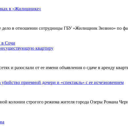
никах в «Жилищнике»
е дело в отношении сотрудницы ГБУ «Жилищник Зюзино» по фак
 несуществующую квартиру
х и разослали от ее имени объявления о сдаче в аренду кварти
а убийство приемной дочери и «спектакль» с ее исчезновением
ьной колонии строгого режима жителя города Озеры Романа Чер
на