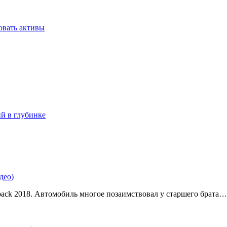
овать активы
ий в глубинке
део)
back 2018. Автомобиль многое позаимствовал у старшего брата…