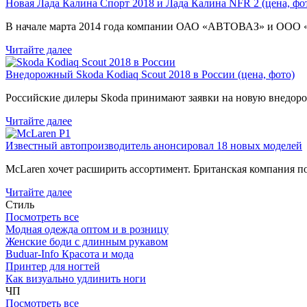
Новая Лада Калина Спорт 2018 и Лада Калина NFR 2 (цена, фот
В начале марта 2014 года компании ОАО «АВТОВАЗ» и ООО
Читайте далее
Внедорожный Skoda Kodiaq Scout 2018 в России (цена, фото)
Российские дилеры Skoda принимают заявки на новую внедоро
Читайте далее
Известный автопроизводитель анонсировал 18 новых моделей
McLaren хочет расширить ассортимент. Британская компания 
Читайте далее
Стиль
Посмотреть все
Модная одежда оптом и в розницу
Женские боди с длинным рукавом
Buduar-Info Красота и мода
Принтер для ногтей
Как визуально удлинить ноги
ЧП
Посмотреть все