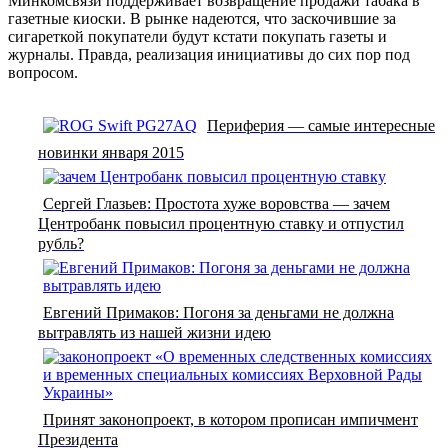
Минкомсвязи поддерживает возвращение продажи табака в
газетные киоски. В рынке надеются, что заскочившие за
сигареткой покупатели будут кстати покупать газеты и
журналы. Правда, реализация инициативы до сих пор под
вопросом.
Периферия — самые интересные
новинки января 2015
Сергей Глазьев: Простота хуже воровства — зачем
Центробанк повысил процентную ставку и отпустил
рубль?
Евгений Примаков: Погоня за деньгами не должна
вытравлять из нашей жизни идею
Принят законопроект, в котором прописан импичмент
Президента