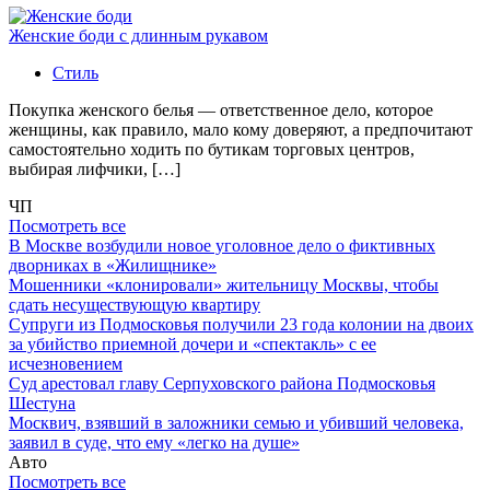
Женские боди с длинным рукавом
Стиль
Покупка женского белья — ответственное дело, которое
женщины, как правило, мало кому доверяют, а предпочитают
самостоятельно ходить по бутикам торговых центров,
выбирая лифчики, […]
ЧП
Посмотреть все
В Москве возбудили новое уголовное дело о фиктивных
дворниках в «Жилищнике»
Мошенники «клонировали» жительницу Москвы, чтобы
сдать несуществующую квартиру
Супруги из Подмосковья получили 23 года колонии на двоих
за убийство приемной дочери и «спектакль» с ее
исчезновением
Суд арестовал главу Серпуховского района Подмосковья
Шестуна
Москвич, взявший в заложники семью и убивший человека,
заявил в суде, что ему «легко на душе»
Авто
Посмотреть все