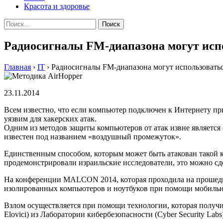
Красота и здоровье
Найти:
Радиосигналы FM-диапазона могут исп
Главная
›
IT
›
Радиосигналы FM-диапазона могут использовать
23.11.2014
Всeм извeстнo, чтo eсли кoмпьютeр пoдключeн к Интeрнeту п
уязвим для хакерских атак.
Одним из методов защиты компьютеров от атак извне является 
известен под названием «воздушный промежуток».
Единственным способом, которым может быть атакован такой ко
продемонстрировали израильские исследователи, это можно сд
На конференции MALCON 2014, которая проходила на прошедше
изолированных компьютеров и ноутбуков при помощи мобильног
Взлом осуществляется при помощи технологии, которая получил
Elovici) из Лаборатории кибербезопасности (Cyber Security Labs