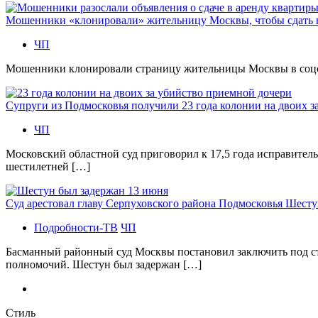
Мошенники «клонировали» жительницу Москвы, чтобы сдать
ЧП
Мошенники клонировали страницу жительницы Москвы в соцсетя
Супруги из Подмосковья получили 23 года колонии на двоих з
ЧП
Московский областной суд приговорил к 17,5 года исправител
шестилетней […]
Суд арестовал главу Серпуховского района Подмосковья Шесту
Подробности-ТВ
ЧП
Басманный районный суд Москвы постановил заключить под с
полномочий. Шестун был задержан […]
Стиль