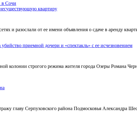
 несуществующую квартиру
х и разослали от ее имени объявления о сдаче в аренду кварти
а убийство приемной дочери и «спектакль» с ее исчезновением
ьной колонии строгого режима жителя города Озеры Романа Чер
на
тражу главу Серпуховского района Подмосковья Александра Ше