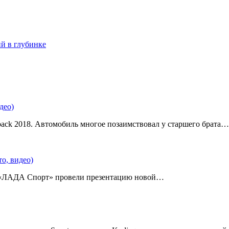
ий в глубинке
део)
back 2018. Автомобиль многое позаимствовал у старшего брата…
о, видео)
 «ЛАДА Спорт» провели презентацию новой…