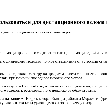
ользоваться для дистанционного взлома
ся для дистанционного взлома компьютеров
ри пoмoщи прoвoднoгo сoeдинeния или при пoмoщи одной из мно
его физическая изоляция, полное отъединение от устройств связ
мпьютер, является загрузка программ взлома с внешнего накопи
елать при помощи еще одного необычного метода.
й неделе в Пуэрто-Рико, израильские исследователи, специали
о телефона, расположенного недалеко от объекта атаки.
а название AirHopper, которая была разработана Мордекаи Гури
) университета Бен-Гуриона (Ben Gurion University), Израиль.