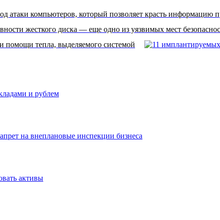
од атаки компьютеров, который позволяет красть информацию п
вности жесткого диска — еще одно из уязвимых мест безопасно
и помощи тепла, выделяемого системой
вкладами и рублем
запрет на внеплановые инспекции бизнеса
овать активы