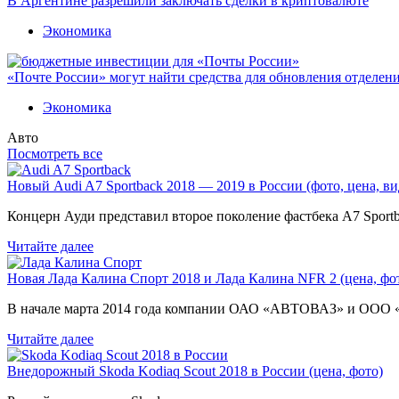
В Аргентине разрешили заключать сделки в криптовалюте
Экономика
«Почте России» могут найти средства для обновления отделен
Экономика
Авто
Посмотреть все
Новый Audi A7 Sportback 2018 — 2019 в России (фото, цена, ви
Концерн Ауди представил второе поколение фастбека A7 Sport
Читайте далее
Новая Лада Калина Спорт 2018 и Лада Калина NFR 2 (цена, фот
В начале марта 2014 года компании ОАО «АВТОВАЗ» и ООО
Читайте далее
Внедорожный Skoda Kodiaq Scout 2018 в России (цена, фото)