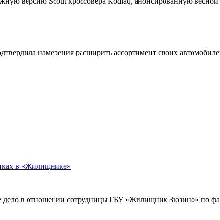
жную версию Scout кроссовера Kodiaq, анонсированную весной
подтвердила намерения расширить ассортимент своих автомобил
никах в «Жилищнике»
е дело в отношении сотрудницы ГБУ «Жилищник Зюзино» по фак