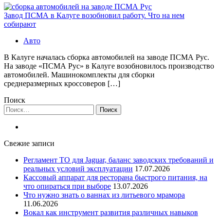
Завод ПСМА в Калуге возобновил работу. Что на нем
собирают
Авто
В Калуге началась сборка автомобилей на заводе ПСМА Рус.
На заводе «ПСМА Рус» в Калуге возобновилось производство
автомобилей. Машинокомплекты для сборки
среднеразмерных кроссоверов […]
Поиск
Найти:
Свежие записи
Регламент ТО для Jaguar, баланс заводских требований и
реальных условий эксплуатации
17.07.2026
Кассовый аппарат для ресторана быстрого питания, на
что опираться при выборе
13.07.2026
Что нужно знать о ваннах из литьевого мрамора
11.06.2026
Вокал как инструмент развития различных навыков