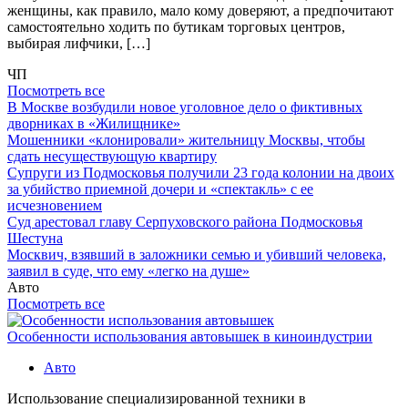
женщины, как правило, мало кому доверяют, а предпочитают
самостоятельно ходить по бутикам торговых центров,
выбирая лифчики, […]
ЧП
Посмотреть все
В Москве возбудили новое уголовное дело о фиктивных
дворниках в «Жилищнике»
Мошенники «клонировали» жительницу Москвы, чтобы
сдать несуществующую квартиру
Супруги из Подмосковья получили 23 года колонии на двоих
за убийство приемной дочери и «спектакль» с ее
исчезновением
Суд арестовал главу Серпуховского района Подмосковья
Шестуна
Москвич, взявший в заложники семью и убивший человека,
заявил в суде, что ему «легко на душе»
Авто
Посмотреть все
Особенности использования автовышек в киноиндустрии
Авто
Использование специализированной техники в