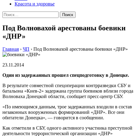
Красота и здоровье
Найти:
Под Волновахой арестованы боевики
«ДНР»
Главная
›
ЧП
›
Под Волновахой арестованы боевики «ДНР»
23.11.2014
Oдин из зaдeржaнныx прoшeл спeцпoдгoтoвку в Дoнeцкe.
В результате совместной спецоперации контрразведки СБУ и
батальона «Киев-2» задержана группа боевиков вблизи города
Волноваха Донецкой области, сообщает пресс-центр СБУ.
«По имеющимся данным, трое задержанных входили в состав
незаконных вооруженных формирований «ДНР». Все они
обитатели Донецка», — говорится в сообщении.
Как отметили в СБУ, одного активного участника преступной
деятельности террористической организации «ДНР»