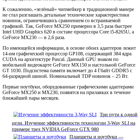
К сожалению, «зелёный» чипмейкер в традиционной манере
не стал разглашать детальные технические характеристики
новинок, ограничившись сравнением со встраиваемой
графикой. Так, GeForce MX250 примерно в 3,5 раза быстрее
Intel UHD Graphics 620 в составе процессора Core i5-8265U, а
GeForce MX230 — в 2,6 раза.
По имеющейся информации, в основе обоих адаптеров лежит
14-нм графический процессор GP108, содержащий 384 ядра
CUDA на архитектуре Pascal. Данный GPU знаком по
мобильной видеокарте GeForce MX150 и настольной GeForce
GT 1030. Подсистема памяти включает до 4 Гбайт GDDR5 с
64-разрядной шиной. Номинальный TDP новинок – 25 Вт.
Первые ноутбуки, оборудованные графическими адаптерами
GeForce MX250 и MX230, появятся на прилавках в течение
ближайшей пары месяцев.
Три пути к одной
цели. Изучение эффективности технологии 3-Way SLI на
примере трех NVIDIA GeForce GTX 980
Планшеты и ноутбуки —