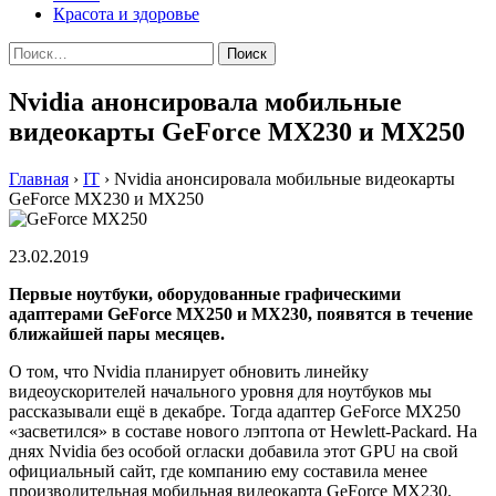
Красота и здоровье
Найти:
Nvidia анонсировала мобильные
видеокарты GeForce MX230 и MX250
Главная
›
IT
›
Nvidia анонсировала мобильные видеокарты
GeForce MX230 и MX250
23.02.2019
Первые ноутбуки, оборудованные графическими
адаптерами GeForce MX250 и MX230, появятся в течение
ближайшей пары месяцев.
О том, что Nvidia планирует обновить линейку
видеоускорителей начального уровня для ноутбуков мы
рассказывали ещё в декабре. Тогда адаптер GeForce MX250
«засветился» в составе нового лэптопа от Hewlett-Packard. На
днях Nvidia без особой огласки добавила этот GPU на свой
официальный сайт, где компанию ему составила менее
производительная мобильная видеокарта GeForce MX230.