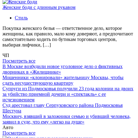
Женские боди с длинным рукавом
Стиль
Покупка женского белья — ответственное дело, которое
женщины, как правило, мало кому доверяют, а предпочитают
самостоятельно ходить по бутикам торговых центров,
выбирая лифчики, […]
ЧП
Посмотреть все
В Москве возбудили новое уголовное дело о фиктивных
дворниках в «Жилищнике»
Мошенники «клонировали» жительницу Москвы, чтобы
сдать несуществующую квартиру
Супруги из Подмосковья получили 23 года колонии на двоих
за убийство приемной дочери и «спектакль» с ее
исчезновением
Суд арестовал главу Серпуховского района Подмосковья
Шестуна
Москвич, взявший в заложники семью и убивший человека,
заявил в суде, что ему «легко на душе»
Авто
Посмотреть все