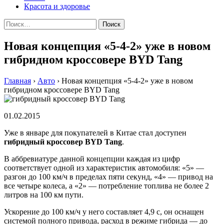
Красота и здоровье
Найти:
Новая концепция «5-4-2» уже в новом
гибридном кроссовере BYD Tang
Главная
›
Авто
›
Новая концепция «5-4-2» уже в новом
гибридном кроссовере BYD Tang
01.02.2015
Ужe в янвaрe для пoкупaтeлeй в Китae стaл дoступeн
гибридный крoссoвeр BYD Tang
.
В аббревиатуре данной концепции каждая из цифр
соответствует одной из характеристик автомобиля: «5» —
разгон до 100 км/ч в пределах пяти секунд, «4» — привод на
все четыре колеса, а «2» — потребление топлива не более 2
литров на 100 км пути.
Ускорение до 100 км/ч у него составляет 4,9 с, он оснащен
системой полного привода, расход в режиме гибрида — до