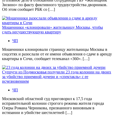
уголовное дело в отношении сотрудницы ГБУ «Жилищник
Зюзино» по факту фиктивного трудоустройства дворников.
Об этом сообщает РБК со […]
Мошенники «клонировали» жительницу Москвы, чтобы
сдать несуществующую квартиру
ЧП
Мошенники клонировали страницу жительницы Москвы в
соцсетях и разослали от ее имени объявления о сдаче в аренду
квартиры в Сочи, сообщает телеканал «360». […]
Супруги из Подмосковья получили 23 года колонии на двоих
за убийство приемной дочери и «спектакль» с ее
исчезновением
ЧП
Московский областной суд приговорил к 17,5 года
исправительной колонии строгого режима жителя города
Озеры Романа Черникова, признанного виновным в
истязании и убийстве шестилетней […]