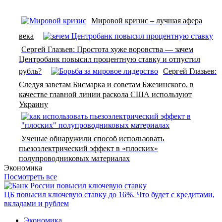
Мировой кризис – лучшая афера
века
Сергей Глазьев: Простота хуже воровства — зачем
Центробанк повысил процентную ставку и отпустил
рубль?
Сергей Глазьев:
Следуя заветам Бисмарка и советам Бжезинского, в
качестве главной линии раскола США используют
Украину
Ученые обнаружили способ использовать
пьезоэлектрический эффект в «плоских»
полупроводниковых материалах
Экономика
Посмотреть все
ЦБ повысил ключевую ставку до 16%. Что будет с кредитами,
вкладами и рублем
Экономика