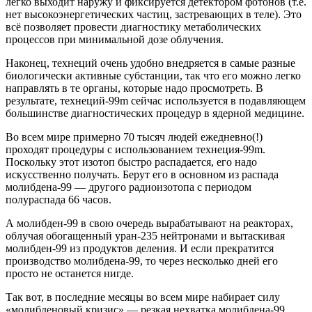
легко выходит наружу и фиксируется детектором фотонов (т.е.
нет высокоэнергетических частиц, застревающих в теле). Это
всё позволяет провести диагностику метаболических
процессов при минимальной дозе облучения.
Наконец, технеций очень удобно внедряется в самые разные
биологически активные субстанции, так что его можно легко
направлять в те органы, которые надо просмотреть. В
результате, технеций-99m сейчас используется в подавляющем
большинстве диагностических процедур в ядерной медицине.
Во всем мире примерно 70 тысяч людей ежедневно(!)
проходят процедуры с использованием технеция-99m.
Поскольку этот изотоп быстро распадается, его надо
искусственно получать. Берут его в основном из распада
молибдена-99 — другого радиоизотопа с периодом
полураспада 66 часов.
А молибден-99 в свою очередь вырабатывают на реакторах,
облучая обогащенный уран-235 нейтронами и вытаскивая
молибден-99 из продуктов деления. И если прекратится
производство молибдена-99, то через несколько дней его
просто не останется нигде.
Так вот, в последние месяцы во всем мире набирает силу
«молибденовый кризис» — резкая нехватка молибдена-99.