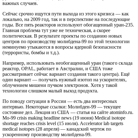
важных случаев.
Сейчас срочно ищутся пути выхода из этого кризиса — как
локально, на 2009 год, так и в перспективе на последующие
годы. Все пять реакторов используют обогащенный уран-235.
Главная проблема тут уже не техническая, а скорее
политическая. В результате проекты по созданию новых
центров по производству молибдена-99 по этой технологии
неминуемо утыкаются в вопросы ядерной безопасности
(террористы, бомбы и т.д.).
Например, использовать необогащенный уран (такого склада
реактор, OPAL, работает в Австралии, и США тоже
рассматривает сейчас вариант создания такого центра). Ещё
один вариант — получать нужный изотоп на ускорителях,
облучением мишени пучком электронов. Хотя у такой
технологии слишком малый выход продукта.
По поводу ситуации в России — есть два интересных
интервью. Некоторые ссылки: Молибден-99 — текущее
состояние дел. Лекция из США — статья на сайте atominfo.ru.
Mo-99 crisis making headline news (19 июня) Medical isotope
shortage reaches crisis level (15 июля). Accelerator lab targets
medical isotopes (28 апреля) — канадский чертеж по
ускоренному производству молибдена-99.