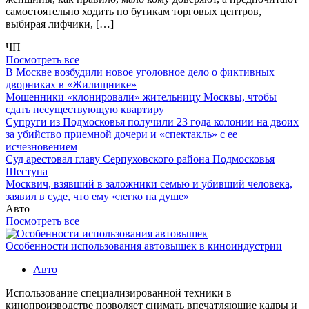
самостоятельно ходить по бутикам торговых центров,
выбирая лифчики, […]
ЧП
Посмотреть все
В Москве возбудили новое уголовное дело о фиктивных
дворниках в «Жилищнике»
Мошенники «клонировали» жительницу Москвы, чтобы
сдать несуществующую квартиру
Супруги из Подмосковья получили 23 года колонии на двоих
за убийство приемной дочери и «спектакль» с ее
исчезновением
Суд арестовал главу Серпуховского района Подмосковья
Шестуна
Москвич, взявший в заложники семью и убивший человека,
заявил в суде, что ему «легко на душе»
Авто
Посмотреть все
Особенности использования автовышек в киноиндустрии
Авто
Использование специализированной техники в
кинопроизводстве позволяет снимать впечатляющие кадры и