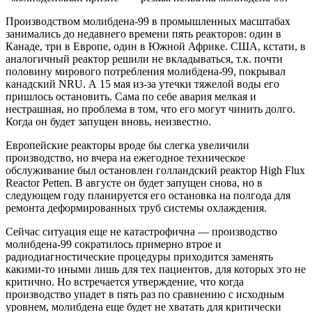
Производством молибдена-99 в промышленных масштабах
занимались до недавнего времени пять реакторов: один в
Канаде, три в Европе, один в Южной Африке. США, кстати, в
аналогичный реактор решили не вкладываться, т.к. почти
половину мирового потребления молибдена-99, покрывал
канадский NRU. А 15 мая из-за утечки тяжелой воды его
пришлось остановить. Сама по себе авария мелкая и
нестрашная, но проблема в том, что его могут чинить долго.
Когда он будет запущен вновь, неизвестно.
Европейские реакторы вроде бы слегка увеличили
производство, но вчера на ежегодное техническое
обслуживание был остановлен голландский реактор High Flux
Reactor Petten. В августе он будет запущен снова, но в
следующем году планируется его остановка на полгода для
ремонта деформированных труб системы охлаждения.
Сейчас ситуация еще не катастрофична — производство
молибдена-99 сократилось примерно втрое и
радиодиагностические процедуры приходится заменять
какими-то иными лишь для тех пациентов, для которых это не
критично. Но встречается утверждение, что когда
производство упадет в пять раз по сравнению с исходным
уровнем, молибдена еще будет не хватать для критически