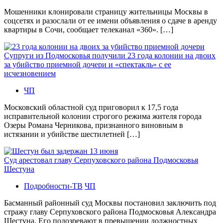
Мошенники клонировали страницу жительницы Москвы в
соцсетях и разослали от ее имени объявления о сдаче в аренду
квартиры в Сочи, сообщает телеканал «360». […]
Супруги из Подмосковья получили 23 года колонии на двоих
за убийство приемной дочери и «спектакль» с ее
исчезновением
ЧП
Московский областной суд приговорил к 17,5 года
исправительной колонии строгого режима жителя города
Озеры Романа Черникова, признанного виновным в
истязании и убийстве шестилетней […]
Суд арестовал главу Серпуховского района Подмосковья
Шестуна
Подробности-ТВ
ЧП
Басманный районный суд Москвы постановил заключить под
стражу главу Серпуховского района Подмосковья Александра
Шестуна. Его подозревают в превышении должностных