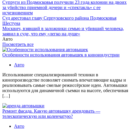
Супруги из Подмосковья получили 23 года колонии на двоих
за убийство приемной дочери и «спектакль» с ее
исчезновением
Суд арестовал главу Серпуховского района Подмосковья
Шестуна
Москвич, взявший в заложники семью и убивший человека,
заявил в суде, что ему «легко на душе»
Авто
Посмотреть все
Особенности использования автовышек в киноиндустрии
Авто
Использование специализированной техники в
кинопроизводстве позволяет снимать впечатляющие кадры и
реализовывать самые смелые режиссёрские идеи. Автовышки
используются для динамичной съемки на высоте, обеспечивая
[…]
Ремонт фасада. Какую автовышку арендовать —
телескопическую или коленчатую?
Авто