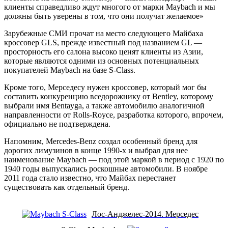
клиенты справедливо ждут многого от марки Maybach и мы
должны быть уверены в том, что они получат желаемое»
Зарубежные СМИ прочат на место следующего Майбаха
кроссовер GLS, прежде известный под названием GL —
просторность его салона высоко ценят клиенты из Азии,
которые являются одними из основных потенциальных
покупателей Maybach на базе S-Class.
Кроме того, Мерседесу нужен кроссовер, который мог бы
составить конкуренцию вседорожнику от Bentley, которому
выбрали имя Bentayga, а также автомобилю аналогичной
направленности от Rolls-Royce, разработка которого, впрочем,
официально не подтверждена.
Напомним, Mercedes-Benz создал особенный бренд для
дорогих лимузинов в конце 1990-х и выбрал для нее
наименование Maybach — под этой маркой в период с 1920 по
1940 годы выпускались роскошные автомобили. В ноябре
2011 года стало известно, что Майбах перестанет
существовать как отдельный бренд.
Лос-Анджелес-2014. Мерседес