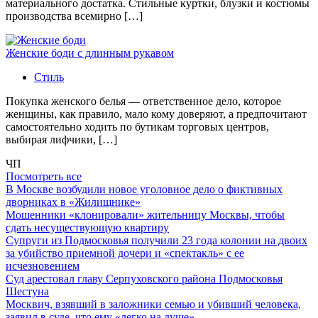
материального достатка. Стильные куртки, блузки и костюмы
производства всемирно […]
Женские боди с длинным рукавом
Стиль
Покупка женского белья — ответственное дело, которое
женщины, как правило, мало кому доверяют, а предпочитают
самостоятельно ходить по бутикам торговых центров,
выбирая лифчики, […]
ЧП
Посмотреть все
В Москве возбудили новое уголовное дело о фиктивных
дворниках в «Жилищнике»
Мошенники «клонировали» жительницу Москвы, чтобы
сдать несуществующую квартиру
Супруги из Подмосковья получили 23 года колонии на двоих
за убийство приемной дочери и «спектакль» с ее
исчезновением
Суд арестовал главу Серпуховского района Подмосковья
Шестуна
Москвич, взявший в заложники семью и убивший человека,
заявил в суде, что ему «легко на душе»