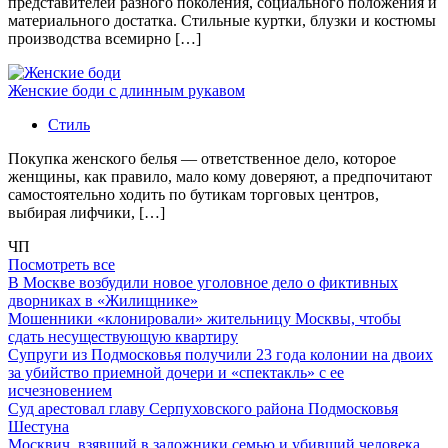
представителей разного поколения, социального положения и
материального достатка. Стильные куртки, блузки и костюмы
производства всемирно […]
Женские боди с длинным рукавом
Стиль
Покупка женского белья — ответственное дело, которое
женщины, как правило, мало кому доверяют, а предпочитают
самостоятельно ходить по бутикам торговых центров,
выбирая лифчики, […]
ЧП
Посмотреть все
В Москве возбудили новое уголовное дело о фиктивных
дворниках в «Жилищнике»
Мошенники «клонировали» жительницу Москвы, чтобы
сдать несуществующую квартиру
Супруги из Подмосковья получили 23 года колонии на двоих
за убийство приемной дочери и «спектакль» с ее
исчезновением
Суд арестовал главу Серпуховского района Подмосковья
Шестуна
Москвич, взявший в заложники семью и убивший человека,