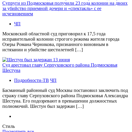
Супруги из Подмосковья получили 23 года колонии на двоих
за убийство приемной дочери и «спектакль» с ее
исчезновением
ЧП
Московский областной суд приговорил к 17,5 года
исправительной колонии строгого режима жителя города
Озеры Романа Черникова, признанного виновным в
истязании и убийстве шестилетней […]
Суд арестовал главу Серпуховского района Подмосковья
Шестуна
Подробности-ТВ
ЧП
Басманный районный суд Москвы постановил заключить под
стражу главу Серпуховского района Подмосковья Александра
Шестуна. Его подозревают в превышении должностных
полномочий. Шестун был задержан […]
Стиль
Посмотреть все