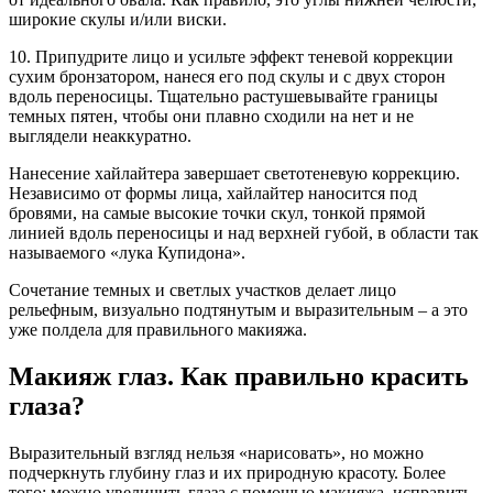
широкие скулы и/или виски.
10. Припудрите лицо и усильте эффект теневой коррекции
сухим бронзатором, нанеся его под скулы и с двух сторон
вдоль переносицы. Тщательно растушевывайте границы
темных пятен, чтобы они плавно сходили на нет и не
выглядели неаккуратно.
Нанесение хайлайтера завершает светотеневую коррекцию.
Независимо от формы лица, хайлайтер наносится под
бровями, на самые высокие точки скул, тонкой прямой
линией вдоль переносицы и над верхней губой, в области так
называемого «лука Купидона».
Сочетание темных и светлых участков делает лицо
рельефным, визуально подтянутым и выразительным – а это
уже полдела для правильного макияжа.
Макияж глаз. Как правильно красить
глаза?
Выразительный взгляд нельзя «нарисовать», но можно
подчеркнуть глубину глаз и их природную красоту. Более
того: можно увеличить глаза с помощью макияжа, исправить