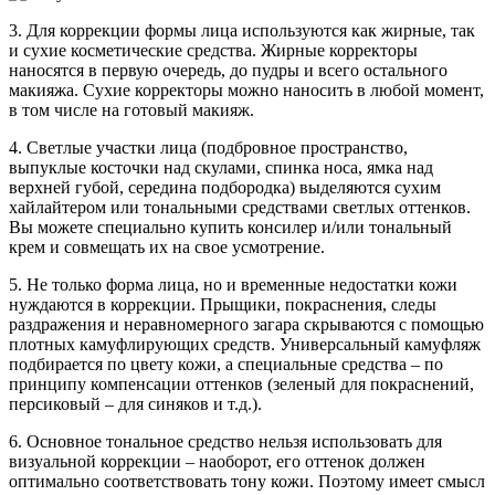
3. Для коррекции формы лица используются как жирные, так
и сухие косметические средства. Жирные корректоры
наносятся в первую очередь, до пудры и всего остального
макияжа. Сухие корректоры можно наносить в любой момент,
в том числе на готовый макияж.
4. Светлые участки лица (подбровное пространство,
выпуклые косточки над скулами, спинка носа, ямка над
верхней губой, середина подбородка) выделяются сухим
хайлайтером или тональными средствами светлых оттенков.
Вы можете специально купить консилер и/или тональный
крем и совмещать их на свое усмотрение.
5. Не только форма лица, но и временные недостатки кожи
нуждаются в коррекции. Прыщики, покраснения, следы
раздражения и неравномерного загара скрываются с помощью
плотных камуфлирующих средств. Универсальный камуфляж
подбирается по цвету кожи, а специальные средства – по
принципу компенсации оттенков (зеленый для покраснений,
персиковый – для синяков и т.д.).
6. Основное тональное средство нельзя использовать для
визуальной коррекции – наоборот, его оттенок должен
оптимально соответствовать тону кожи. Поэтому имеет смысл