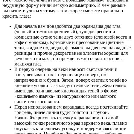
неудачную форму и/или легкую асимметрию. И чем раньше
вы начнете учиться этому – тем скорее сможете правильно
красить глаза:
Для начала вам понадобятся два карандаша для глаз
(черный и темно-коричневый), туш для ресниц и
компактные сухие тени двух оттенков (слоновой кости и
кофе с молоком). Кремовые и прессованные цветные
тени, жидкие подводки, фломастеры для век, накладные
ресницы и прочие декоративные элементы хороши для
вечернего визажа, но прежде нужно освоить основы
макияжа глаз.
В первую очередь на веки наносят светлые тени и
растушевывают их к переносице и вверх, по
направлению к брови. Затем, поверх светлых теней во
внешние уголки глаз кладут темные тени. Желательно
иметь две одинаковые кисочки для теней в форме
«кошачьего язычка» из натурального или мягкого
синтетического ворса.
Перед использованием карандаша всегда подтачивайте
грифель, иначе линия будет толстой и грубой.
Начинайте рисовать стрелку карандашом от самой
высокой точки ресничного края верхнего века, плавно
опускаясь к внешнему уголку и придерживаясь линии
роста ресниц. Не обрывайте линию резко – дойдя до