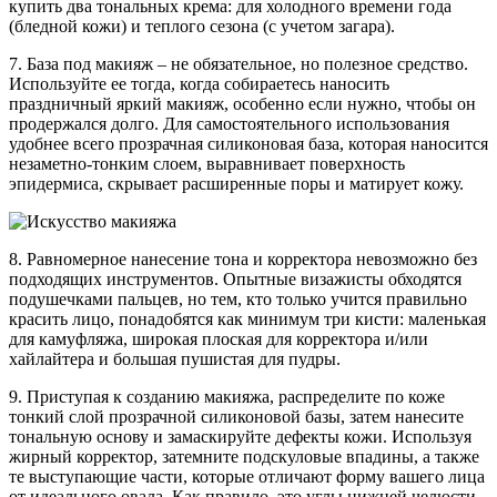
купить два тональных крема: для холодного времени года
(бледной кожи) и теплого сезона (с учетом загара).
7. База под макияж – не обязательное, но полезное средство.
Используйте ее тогда, когда собираетесь наносить
праздничный яркий макияж, особенно если нужно, чтобы он
продержался долго. Для самостоятельного использования
удобнее всего прозрачная силиконовая база, которая наносится
незаметно-тонким слоем, выравнивает поверхность
эпидермиса, скрывает расширенные поры и матирует кожу.
8. Равномерное нанесение тона и корректора невозможно без
подходящих инструментов. Опытные визажисты обходятся
подушечками пальцев, но тем, кто только учится правильно
красить лицо, понадобятся как минимум три кисти: маленькая
для камуфляжа, широкая плоская для корректора и/или
хайлайтера и большая пушистая для пудры.
9. Приступая к созданию макияжа, распределите по коже
тонкий слой прозрачной силиконовой базы, затем нанесите
тональную основу и замаскируйте дефекты кожи. Используя
жирный корректор, затемните подскуловые впадины, а также
те выступающие части, которые отличают форму вашего лица
от идеального овала. Как правило, это углы нижней челюсти,