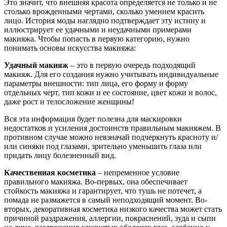
Это значит, что внешняя красота определяется не только и не
столько врожденными чертами, сколько умением красить
лицо. История моды наглядно подтверждает эту истину и
иллюстрирует ее удачными и неудачными примерами
макияжа. Чтобы попасть в первую категорию, нужно
понимать основы искусства макияжа:
Удачный макияж
– это в первую очередь подходящий
макияж. Для его создания нужно учитывать индивидуальные
параметры внешности: тип лица, его форму и форму
отдельных черт, тип кожи и ее состояние, цвет кожи и волос,
даже рост и телосложение женщины!
Вся эта информация будет полезна для маскировки
недостатков и усиления достоинств правильным макияжем. В
противном случае можно невзначай подчеркнуть красноту и/
или синяки под глазами, зрительно уменьшить глаза или
придать лицу болезненный вид.
Качественная косметика
– непременное условие
правильного макияжа. Во-первых, она обеспечивает
стойкость макияжа и гарантирует, что тушь не потечет, а
помада не размажется в самый неподходящий момент. Во-
вторых, декоративная косметика низкого качества может стать
причиной раздражения, аллергии, покраснений, зуда и сыпи