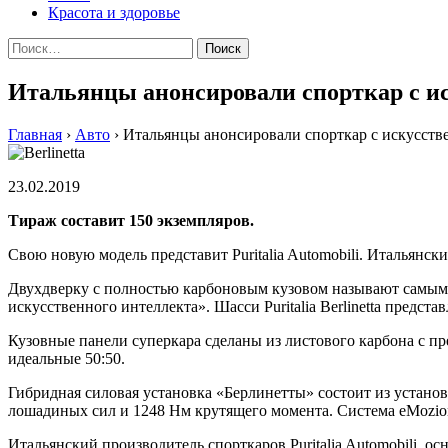
Красота и здоровье
Найти:
Итальянцы анонсировали спорткар с и
Главная
›
Авто
›
Итальянцы анонсировали спорткар с искусст
23.02.2019
Тираж составит 150 экземпляров.
Свою новую модель представит Puritalia Automobili. Итальянский
Двухдверку с полностью карбоновым кузовом называют самым 
искусственного интеллекта». Шасси Puritalia Berlinetta пред
Кузовные панели суперкара сделаны из листового карбона с пр
идеальные 50:50.
Гибридная силовая установка «Берлинетты» состоит из устано
лошадиных сил и 1248 Нм крутящего момента. Система eMozion
Итальянский производитель спорткаров Puritalia Automobili, о