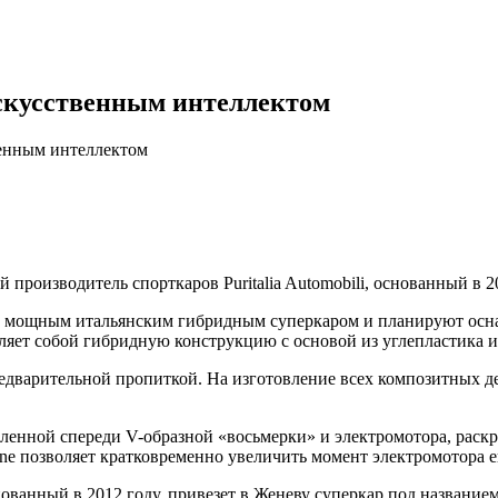
скусственным интеллектом
венным интеллектом
 производитель спорткаров Puritalia Automobili, основанный в 20
мощным итальянским гибридным суперкаром и планируют оснаст
ставляет собой гибридную конструкцию с основой из углепласти
едварительной пропиткой. На изготовление всех композитных де
вленной спереди V-образной «восьмерки» и электромотора, раск
e позволяет кратковременно увеличить момент электромотора е
снованный в 2012 году, привезет в Женеву суперкар под название