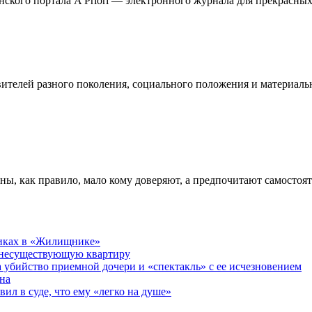
кого портала A Priori — электронного журнала для прекрасных 
телей разного поколения, социального положения и материальн
ны, как правило, мало кому доверяют, а предпочитают самостоя
никах в «Жилищнике»
 несуществующую квартиру
а убийство приемной дочери и «спектакль» с ее исчезновением
на
ил в суде, что ему «легко на душе»