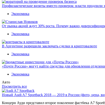
Профилактические визиты вместо проверок: власти продлили 
Экономика
От рынка акций ждут 30% роста. Почему важно диверсифицир
Экономика
В Аргентине разрешили заключать сделки в криптовалюте
Экономика
«Почте России» могут найти средства для обновления отделен
Экономика
Авто
Посмотреть все
Новый Audi A7 Sportback 2018 — 2019 в России (фото, цена, ви
Концерн Ауди представил второе поколение фастбека A7 Sport