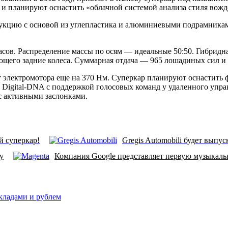
планируют оснастить «облачной системой анализа стиля вожден
струкцию с основой из углепластика и алюминиевыми подрамника
асов. Распределение массы по осям — идеальные 50:50. Гибридн
ющего задние колеса. Суммарная отдача — 965 лошадиных сил и
т электромотора еще на 370 Нм. Суперкар планируют оснастить
м Digital-DNA с поддержкой голосовых команд у удаленного упр
с активными заслонками.
й суперкар!
Gregis Automobili будет выпу
у
Компания Google представляет первую музыкал
вкладами и рублем