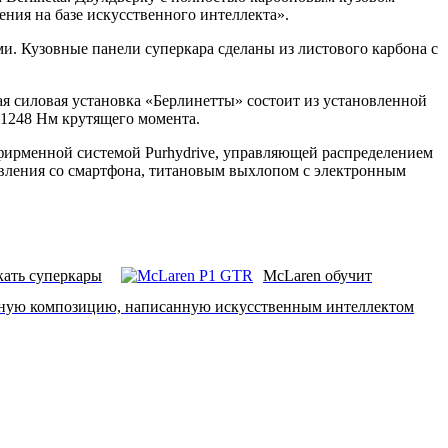
ия на базе искусственного интеллекта».
ми. Кузовные панели суперкара сделаны из листового карбона с
ая силовая установка «Берлинетты» состоит из установленной
 1248 Нм крутящего момента.
 фирменной системой Purhydrive, управляющей распределением
авления со смартфона, титановым выхлопом с электронным
скать суперкары
McLaren обучит
ьную композицию, написанную искусственным интеллектом