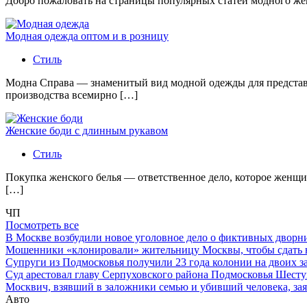
Добро пожаловать на страницы популярных статей модного женс
Модная одежда оптом и в розницу
Стиль
Модна Справа — знаменитый вид модной одежды для представи
производства всемирно […]
Женские боди с длинным рукавом
Стиль
Покупка женского белья — ответственное дело, которое женщи
[…]
ЧП
Посмотреть все
В Москве возбудили новое уголовное дело о фиктивных двор
Мошенники «клонировали» жительницу Москвы, чтобы сдать
Супруги из Подмосковья получили 23 года колонии на двоих з
Суд арестовал главу Серпуховского района Подмосковья Шесту
Москвич, взявший в заложники семью и убивший человека, заяв
Авто