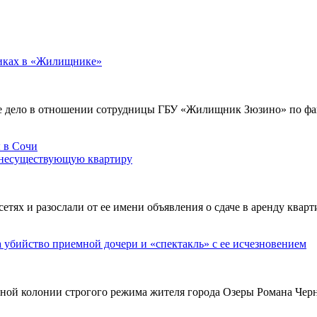
никах в «Жилищнике»
е дело в отношении сотрудницы ГБУ «Жилищник Зюзино» по фак
 несуществующую квартиру
х и разослали от ее имени объявления о сдаче в аренду кварти
а убийство приемной дочери и «спектакль» с ее исчезновением
ьной колонии строгого режима жителя города Озеры Романа Чер