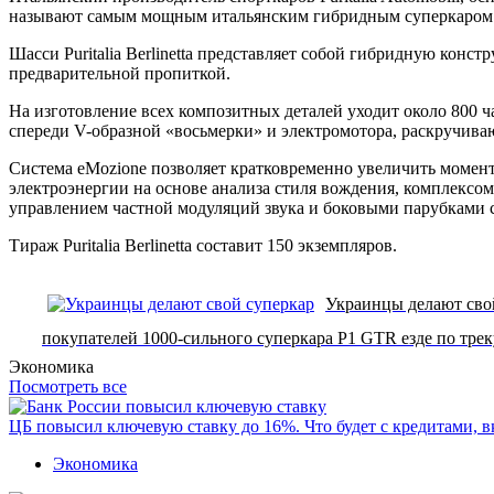
называют самым мощным итальянским гибридным суперкаром и 
Шасси Puritalia Berlinetta представляет собой гибридную кон
предварительной пропиткой.
На изготовление всех композитных деталей уходит около 800 ч
спереди V-образной «восьмерки» и электромотора, раскручива
Система eMozione позволяет кратковременно увеличить момен
электроэнергии на основе анализа стиля вождения, комплексо
управлением частной модуляций звука и боковыми парубками 
Тираж Puritalia Berlinetta составит 150 экземпляров.
Украинцы делают сво
покупателей 1000-сильного суперкара P1 GTR езде по трек
Экономика
Посмотреть все
ЦБ повысил ключевую ставку до 16%. Что будет с кредитами, 
Экономика