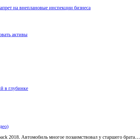
запрет на внеплановые инспекции бизнеса
овать активы
ий в глубинке
део)
back 2018. Автомобиль многое позаимствовал у старшего брата…