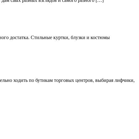
дам саых разных взглядов и самого разного […]
ого достатка. Стильные куртки, блузки и костюмы
тельно ходить по бутикам торговых центров, выбирая лифчики,