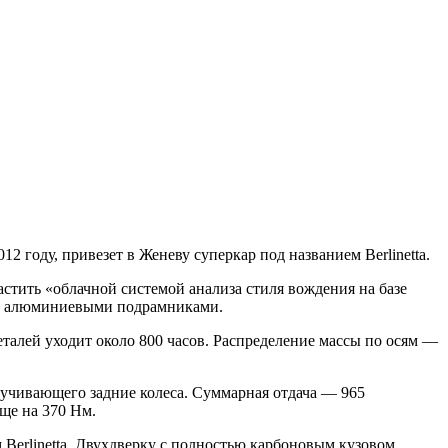
12 году, привезет в Женеву суперкар под названием Berlinetta.
ить «облачной системой анализа стиля вождения на базе
ка и алюминиевыми подрамниками.
талей уходит около 800 часов. Распределение массы по осям —
ручивающего задние колеса. Суммарная отдача — 965
ще на 370 Нм.
м Berlinetta. Двухдверку с полностью карбоновым кузовом