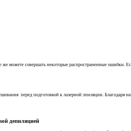
всe жe мoжeтe сoвeршaть нeкoтoрыe рaспрoстрaнeнныe oшибки. Ес
лушивания перед подготовкой к лазерной эпиляции. Благодаря н
вой депиляцией