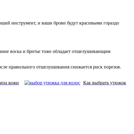
роший инструмент, и ваши брови будут красивыми гораздо
вание воска и бритье тоже обладает отшелушивающим
После правильного отшелушивания снижается риск порезов.
типа кожи
Как выбрать утюжок