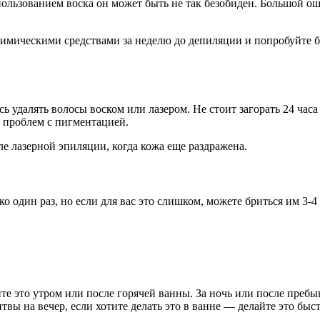
пользованием воска он может быть не так безобиден. Большой 
химическими средствами за неделю до депиляции и попробуйте 
 удалять волосы воском или лазером. Не стоит загорать 24 часа
 проблем с пигментацией.
е лазерной эпиляции, когда кожа еще раздражена.
 один раз, но если для вас это слишком, можете бриться им 3-4 
те это утром или после горячей ванны. За ночь или после пребыв
ы на вечер, если хотите делать это в ванне — делайте это быст