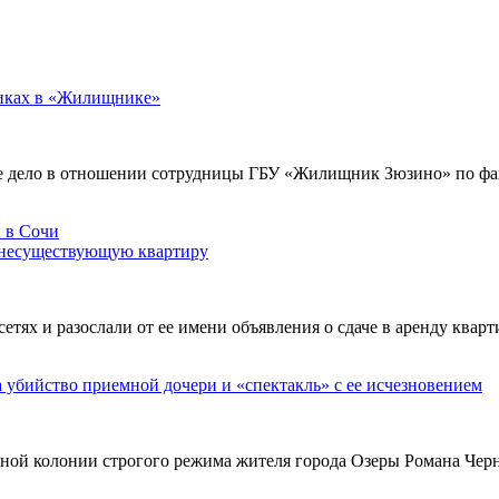
никах в «Жилищнике»
е дело в отношении сотрудницы ГБУ «Жилищник Зюзино» по фак
 несуществующую квартиру
х и разослали от ее имени объявления о сдаче в аренду кварти
а убийство приемной дочери и «спектакль» с ее исчезновением
ьной колонии строгого режима жителя города Озеры Романа Чер