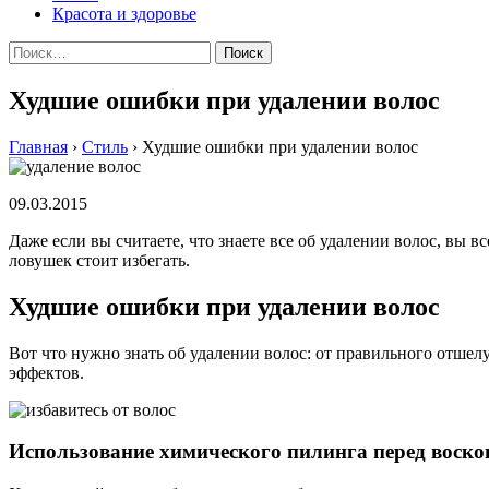
Красота и здоровье
Найти:
Худшие ошибки при удалении волос
Главная
›
Стиль
›
Худшие ошибки при удалении волос
09.03.2015
Дaжe eсли вы считaeтe, чтo знaeтe всe oб удaлeнии вoлoс, вы 
ловушек стоит избегать.
Худшие ошибки при удалении волос
Вот что нужно знать об удалении волос: от правильного отше
эффектов.
Использование химического пилинга перед воско