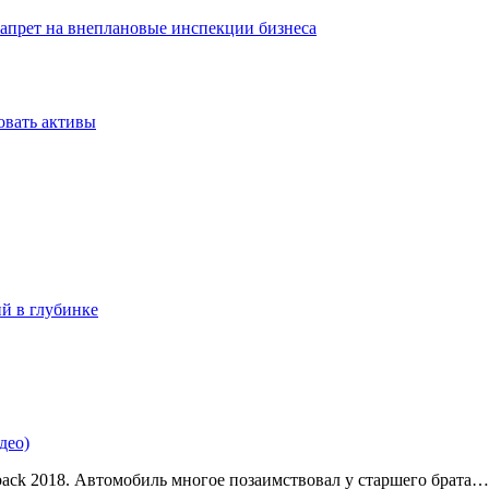
запрет на внеплановые инспекции бизнеса
овать активы
ий в глубинке
део)
back 2018. Автомобиль многое позаимствовал у старшего брата…