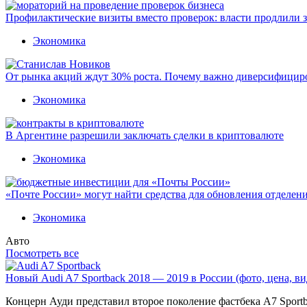
Профилактические визиты вместо проверок: власти продлили 
Экономика
От рынка акций ждут 30% роста. Почему важно диверсифицир
Экономика
В Аргентине разрешили заключать сделки в криптовалюте
Экономика
«Почте России» могут найти средства для обновления отделен
Экономика
Авто
Посмотреть все
Новый Audi A7 Sportback 2018 — 2019 в России (фото, цена, ви
Концерн Ауди представил второе поколение фастбека A7 Sport