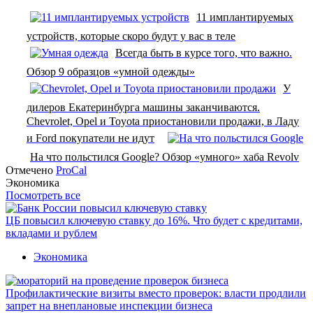
11 имплантируемых
устройств, которые скоро будут у вас в теле
Всегда быть в курсе того, что важно.
Обзор 9 образцов «умной одежды»
У
дилеров Екатеринбурга машины заканчиваются.
Chevrolet, Opel и Toyota приостановили продажи, в Ладу
и Ford покупатели не идут
На что польстился Google? Обзор «умного» хаба Revolv
Отмечено
ProCal
Экономика
Посмотреть все
ЦБ повысил ключевую ставку до 16%. Что будет с кредитами,
вкладами и рублем
Экономика
Профилактические визиты вместо проверок: власти продлили
запрет на внеплановые инспекции бизнеса