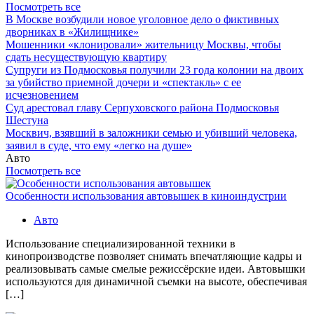
Посмотреть все
В Москве возбудили новое уголовное дело о фиктивных
дворниках в «Жилищнике»
Мошенники «клонировали» жительницу Москвы, чтобы
сдать несуществующую квартиру
Супруги из Подмосковья получили 23 года колонии на двоих
за убийство приемной дочери и «спектакль» с ее
исчезновением
Суд арестовал главу Серпуховского района Подмосковья
Шестуна
Москвич, взявший в заложники семью и убивший человека,
заявил в суде, что ему «легко на душе»
Авто
Посмотреть все
Особенности использования автовышек в киноиндустрии
Авто
Использование специализированной техники в
кинопроизводстве позволяет снимать впечатляющие кадры и
реализовывать самые смелые режиссёрские идеи. Автовышки
используются для динамичной съемки на высоте, обеспечивая
[…]