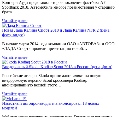
Концерн Ауди представил второе поколение фастбека A7
Sportback 2018. Автомобиль многое позаимствовал у старшего
брата…
Читайте далее
Новая Лада Калина Спорт 2018 и Лада Калина NFR 2 (цена,
фото, видео)
В начале марта 2014 года компании ОАО «АВТОВАЗ» и ООО
«ЛАДА Спорт» провели презентацию новой…
Читайте далее
Внедорожный Skoda Kodiaq Scout 2018 в России (цена, фото)
Российские дилеры Skoda принимают заявки на новую
внедорожную версию Scout кроссовера Kodiaq,
анонсированную весной этого…
Читайте далее
Известный автопроизводитель анонсировал 18 новых
моделей
McLaren хочет расширить ассортимент. Британская компания