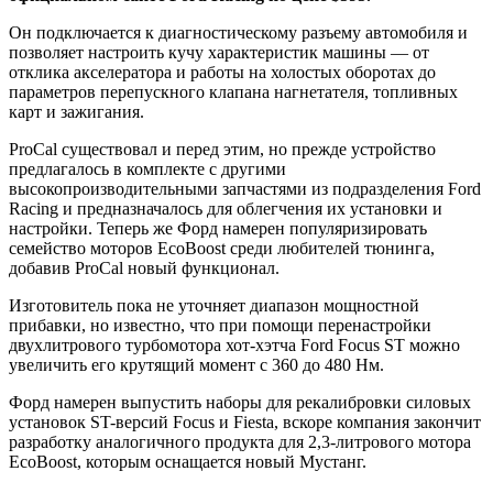
Он подключается к диагностическому разъему автомобиля и
позволяет настроить кучу характеристик машины — от
отклика акселератора и работы на холостых оборотах до
параметров перепускного клапана нагнетателя, топливных
карт и зажигания.
ProCal существовал и перед этим, но прежде устройство
предлагалось в комплекте с другими
высокопроизводительными запчастями из подразделения Ford
Racing и предназначалось для облегчения их установки и
настройки. Теперь же Форд намерен популяризировать
семейство моторов EcoBoost среди любителей тюнинга,
добавив ProCal новый функционал.
Изготовитель пока не уточняет диапазон мощностной
прибавки, но известно, что при помощи перенастройки
двухлитрового турбомотора хот-хэтча Ford Focus ST можно
увеличить его крутящий момент с 360 до 480 Нм.
Форд намерен выпустить наборы для рекалибровки силовых
установок ST-версий Focus и Fiesta, вскоре компания закончит
разработку аналогичного продукта для 2,3-литрового мотора
EcoBoost, которым оснащается новый Мустанг.