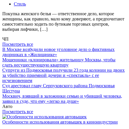
Стиль
Покупка женского белья — ответственное дело, которое
женщины, как правило, мало кому доверяют, а предпочитают
самостоятельно ходить по бутикам торговых центров,
выбирая лифчики, […]
ЧП
Посмотреть все
В Москве возбудили новое уголовное дело о фиктивных
дворниках в «Жилищнике»
Мошенники «клонировали» жительницу Москвы, чтобы
сдать несуществующую квартиру
Супруги из Подмосковья получили 23 года колонии на двоих
за убийство приемной дочери и «спектакль» с ее
исчезновением
Суд арестовал главу Серпуховского района Подмосковья
Шестуна
Москвич, взявший в заложники семью и убивший человека,
заявил в суде, что ему «легко на душе»
Авто
Посмотреть все
Особенности использования автовышек в киноиндустрии