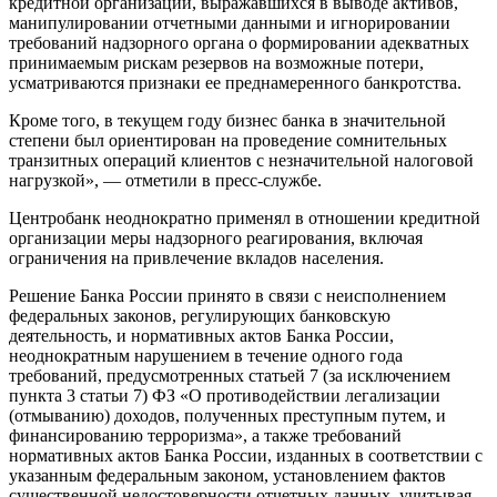
кредитной организации, выражавшихся в выводе активов,
манипулировании отчетными данными и игнорировании
требований надзорного органа о формировании адекватных
принимаемым рискам резервов на возможные потери,
усматриваются признаки ее преднамеренного банкротства.
Кроме того, в текущем году бизнес банка в значительной
степени был ориентирован на проведение сомнительных
транзитных операций клиентов с незначительной налоговой
нагрузкой», — отметили в пресс-службе.
Центробанк неоднократно применял в отношении кредитной
организации меры надзорного реагирования, включая
ограничения на привлечение вкладов населения.
Решение Банка России принято в связи с неисполнением
федеральных законов, регулирующих банковскую
деятельность, и нормативных актов Банка России,
неоднократным нарушением в течение одного года
требований, предусмотренных статьей 7 (за исключением
пункта 3 статьи 7) ФЗ «O противодействии легализации
(отмыванию) доходов, полученных преступным путем, и
финансированию терроризма», а также требований
нормативных актов Банка России, изданных в соответствии с
указанным федеральным законом, установлением фактов
существенной недостоверности отчетных данных, учитывая