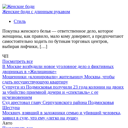
Женские боди с длинным рукавом
Стиль
Покупка женского белья — ответственное дело, которое
женщины, как правило, мало кому доверяют, а предпочитают
самостоятельно ходить по бутикам торговых центров,
выбирая лифчики, […]
ЧП
Посмотреть все
В Москве возбудили новое уголовное дело о фиктивных
дворниках в «Жилищнике»
Мошенники «клонировали» жительницу Москвы, чтобы
сдать несуществующую квартиру
Супруги из Подмосковья получили 23 года колонии на двоих
за убийство приемной дочери и «спектакль» с ее
исчезновением
Суд арестовал главу Серпуховского района Подмосковья
Шестуна
Москвич, взявший в заложники семью и убивший человека,
заявил в суде, что ему «легко на душе»
Авто