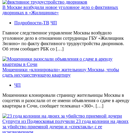
В Москве возбудили новое уголовное дело о фиктивных
дворниках в «Жилищнике»
Подробности-ТВ
ЧП
Главное следственное управление Москвы возбудило
уголовное дело в отношении сотрудницы ГБУ «Жилищник
Зюзино» по факту фиктивного трудоустройства дворников.
Об этом сообщает РБК со […]
Мошенники «клонировали» жительницу Москвы, чтобы
сдать несуществующую квартиру
ЧП
Мошенники клонировали страницу жительницы Москвы в
соцсетях и разослали от ее имени объявления о сдаче в аренду
квартиры в Сочи, сообщает телеканал «360». […]
Супруги из Подмосковья получили 23 года колонии на двоих
за убийство приемной дочери и «спектакль» с ее
исчезновением