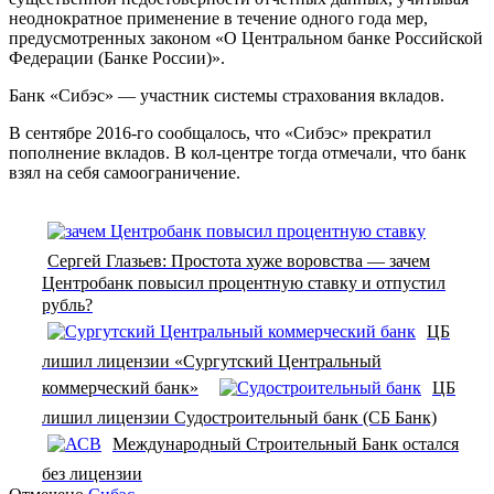
неоднократное применение в течение одного года мер,
предусмотренных законом «O Центральном банке Российской
Федерации (Банке России)».
Банк «Сибэс» — участник системы страхования вкладов.
В сентябре 2016-го сообщалось, что «Сибэс» прекратил
пополнение вкладов. В кол-центре тогда отмечали, что банк
взял на себя самоограничение.
Сергей Глазьев: Простота хуже воровства — зачем
Центробанк повысил процентную ставку и отпустил
рубль?
ЦБ
лишил лицензии «Сургутский Центральный
коммерческий банк»
ЦБ
лишил лицензии Судостроительный банк (СБ Банк)
Международный Строительный Банк остался
без лицензии