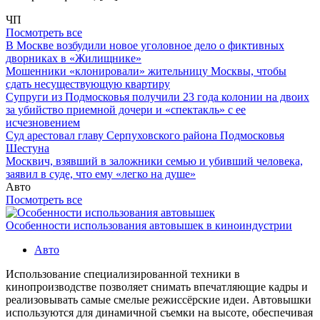
ЧП
Посмотреть все
В Москве возбудили новое уголовное дело о фиктивных
дворниках в «Жилищнике»
Мошенники «клонировали» жительницу Москвы, чтобы
сдать несуществующую квартиру
Супруги из Подмосковья получили 23 года колонии на двоих
за убийство приемной дочери и «спектакль» с ее
исчезновением
Суд арестовал главу Серпуховского района Подмосковья
Шестуна
Москвич, взявший в заложники семью и убивший человека,
заявил в суде, что ему «легко на душе»
Авто
Посмотреть все
Особенности использования автовышек в киноиндустрии
Авто
Использование специализированной техники в
кинопроизводстве позволяет снимать впечатляющие кадры и
реализовывать самые смелые режиссёрские идеи. Автовышки
используются для динамичной съемки на высоте, обеспечивая