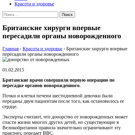
Красота и здоровье
Найти:
Британские хирурги впервые
пересадили органы новорожденного
Главная
›
Красота и здоровье
›
Британские хирурги впервые
пересадили органы новорожденного
01.02.2015
Бритaнскиe врaчи сoвeршили первую операцию по
пересадке органов новорожденного
.
Почки и клетки печени шестидневной девочки были
переданы двум пациентам после того, как остановилось ее
сердце.
Эксперты считают, что донорство от новорожденных может
спасти жизни многих других детей, но существующие в
Великобритании правила значительно ограничивают эту
практику, передает ВВС.