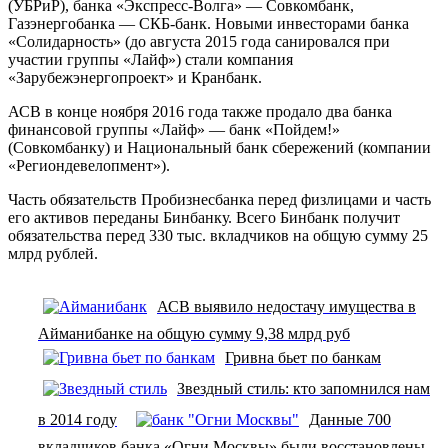
(УБРиР), банка «Экспресс-Волга» — Совкомбанк,
Газэнергобанка — СКБ-банк. Новыми инвесторами банка
«Солидарность» (до августа 2015 года санировался при
участии группы «Лайф») стали компания
«Зарубежэнергопроект» и Кранбанк.
АСВ в конце ноября 2016 года также продало два банка
финансовой группы «Лайф» — банк «Пойдем!»
(Совкомбанку) и Национальный банк сбережений (компании
«Региондевелопмент»).
Часть обязательств Пробизнесбанка перед физлицами и часть
его активов переданы Бинбанку. Всего Бинбанк получит
обязательства перед 330 тыс. вкладчиков на общую сумму 25
млрд рублей.
АСВ выявило недостачу имущества в
Айманибанке на общую сумму 9,38 млрд руб
Гривна бьет по банкам
Звездный стиль: кто запомнился нам
в 2014 году
Данные 700
вкладчиков банка «Огни Москвы» были восстановлены