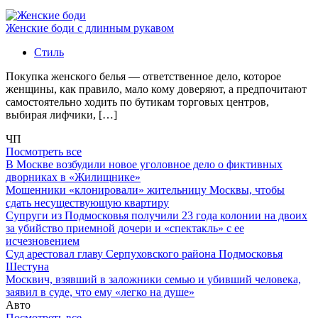
Женские боди с длинным рукавом
Стиль
Покупка женского белья — ответственное дело, которое
женщины, как правило, мало кому доверяют, а предпочитают
самостоятельно ходить по бутикам торговых центров,
выбирая лифчики, […]
ЧП
Посмотреть все
В Москве возбудили новое уголовное дело о фиктивных
дворниках в «Жилищнике»
Мошенники «клонировали» жительницу Москвы, чтобы
сдать несуществующую квартиру
Супруги из Подмосковья получили 23 года колонии на двоих
за убийство приемной дочери и «спектакль» с ее
исчезновением
Суд арестовал главу Серпуховского района Подмосковья
Шестуна
Москвич, взявший в заложники семью и убивший человека,
заявил в суде, что ему «легко на душе»
Авто
Посмотреть все