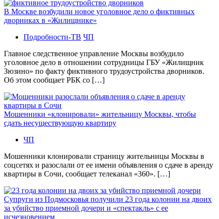
В Москве возбудили новое уголовное дело о фиктивных
дворниках в «Жилищнике»
Подробности-ТВ
ЧП
Главное следственное управление Москвы возбудило
уголовное дело в отношении сотрудницы ГБУ «Жилищник
Зюзино» по факту фиктивного трудоустройства дворников.
Об этом сообщает РБК со […]
Мошенники «клонировали» жительницу Москвы, чтобы
сдать несуществующую квартиру
ЧП
Мошенники клонировали страницу жительницы Москвы в
соцсетях и разослали от ее имени объявления о сдаче в аренду
квартиры в Сочи, сообщает телеканал «360». […]
Супруги из Подмосковья получили 23 года колонии на двоих
за убийство приемной дочери и «спектакль» с ее
исчезновением