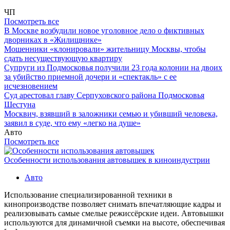
ЧП
Посмотреть все
В Москве возбудили новое уголовное дело о фиктивных
дворниках в «Жилищнике»
Мошенники «клонировали» жительницу Москвы, чтобы
сдать несуществующую квартиру
Супруги из Подмосковья получили 23 года колонии на двоих
за убийство приемной дочери и «спектакль» с ее
исчезновением
Суд арестовал главу Серпуховского района Подмосковья
Шестуна
Москвич, взявший в заложники семью и убивший человека,
заявил в суде, что ему «легко на душе»
Авто
Посмотреть все
Особенности использования автовышек в киноиндустрии
Авто
Использование специализированной техники в
кинопроизводстве позволяет снимать впечатляющие кадры и
реализовывать самые смелые режиссёрские идеи. Автовышки
используются для динамичной съемки на высоте, обеспечивая