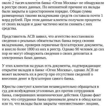
около 2 тысяч клиентов банка «Огни Москвы» не обнаружили
в реестре своих данных. По непонятной причине их вклады
были закрыты в одностороннем порядке. Общая сумма
размещенных такими вкладчиками средств составила почти 1
млрд рублей. При этом данные клиенты получали проценты
от своих вкладов и даже частично могли снимать с них
средства.
Представитель АСВ заявил, что агентство восстановило
сведения о реальных обязательствах банка перед своими
вкладчиками, проверив первичные бухгалтерские документы,
и внесло более 1800 из них в реестр. Однако 90 человек до сих
пор не могут обнаружить сведения о своих депозитах в
электронных базах данных.
У этих клиентов на руках есть документы, подтверждающие
открытие вкладов в банке «Огни Москвы», однако АСВ не
может включить их в реестр при отсутствии сведений о
внесении денег в бухгалтерии самого банка.
Юристы советуют клиентам незамедлительно обращаться в
суд для возбуждения уголовных дел против сотрудников
банка, совершивших мошеннические действия. Однако факт
того, что сотрудники банка принимали деньги в обход кассы
или то, что вклады были закрыты «неизвестными» лицами,